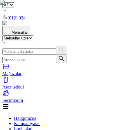
(012) 924
Məhsullar
Mağazalar
Araz tətbiqi
Seçimlərim
Haqqımızda
Kampaniyalar
Layihələr