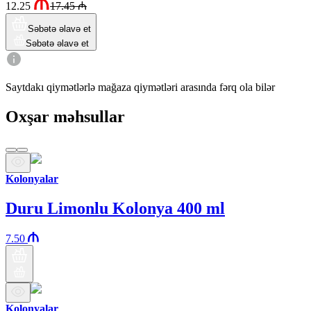
12.25
17.45
₼
Səbətə əlavə et
Səbətə əlavə et
Saytdakı qiymətlərlə mağaza qiymətləri arasında fərq ola bilər
Oxşar məhsullar
Kolonyalar
Duru Limonlu Kolonya 400 ml
7.50
Kolonyalar