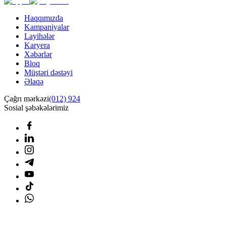
Haqqımızda
Kampaniyalar
Layihələr
Karyera
Xəbərlər
Bloq
Müştəri dəstəyi
Əlaqə
Çağrı mərkəzi
(012) 924
Sosial şəbəkələrimiz