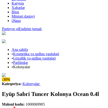
Karyera
Xəbərlər
Bloq
Müştəri dəstəyi
Əlaqə
Partnyor ol
Endirim jurnalı
Ana səhifə
•
Kosmetika və qulluq vasitələri
•
Gözəllik və qulluq vasitələri
•
Parfümlər
•
Kolonyalar
-30%
Kateqoriya
:
Kolonyalar
Eyüp Sabri Tuncer Kolonya Ocean 0.4l
Məhsul kodu
:
1000069905