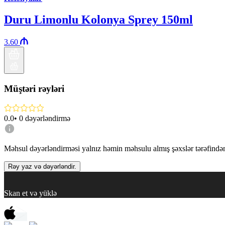
Duru Limonlu Kolonya Sprey 150ml
3.60
Müştəri rəyləri
0.0
•
0
dəyərləndirmə
Məhsul dəyərləndirməsi yalnız həmin məhsulu almış şəxslər tərəfindən 
Rəy yaz və dəyərləndir.
Skan et və yüklə