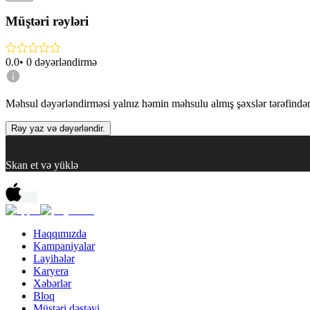
Müştəri rəyləri
0.0
•
0
dəyərləndirmə
Məhsul dəyərləndirməsi yalnız həmin məhsulu almış şəxslər tərəfindən 
Rəy yaz və dəyərləndir.
Skan et və yüklə
Haqqımızda
Kampaniyalar
Layihələr
Karyera
Xəbərlər
Bloq
Müştəri dəstəyi