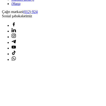
Əlaqə
Çağrı mərkəzi
(012) 924
Sosial şəbəkələrimiz