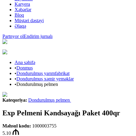
Karyera
Xəbərlər
Bloq
Müştəri dəstəyi
Əlaqə
Partnyor ol
Endirim jurnalı
Ana səhifə
•
Donmuş
•
Dondurulmuş yarımfabrikat
•
Dondurulmuş xəmir yeməklər
•
Dondurulmuş pelmen
Kateqoriya
:
Dondurulmuş pelmen
Exp Pelmeni Kəndsayağı Paket 400qr
Məhsul kodu
:
1000003755
5.10