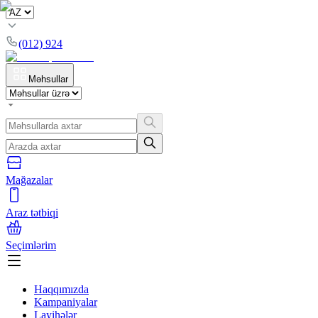
(012) 924
Məhsullar
Mağazalar
Araz tətbiqi
Seçimlərim
Haqqımızda
Kampaniyalar
Layihələr