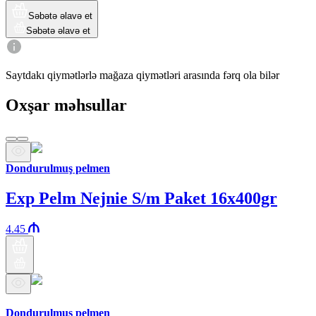
Səbətə əlavə et
Səbətə əlavə et
Saytdakı qiymətlərlə mağaza qiymətləri arasında fərq ola bilər
Oxşar məhsullar
Dondurulmuş pelmen
Exp Pelm Nejnie S/m Paket 16x400gr
4.45
Araz brendi
Dondurulmuş pelmen