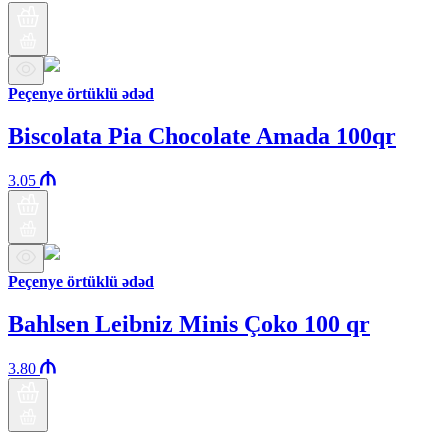
Peçenye örtüklü ədəd
Biscolata Pia Chocolate Amada 100qr
3.05
Peçenye örtüklü ədəd
Bahlsen Leibniz Minis Çoko 100 qr
3.80