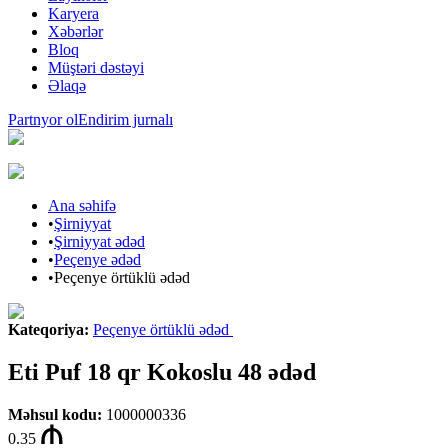
Karyera
Xəbərlər
Bloq
Müştəri dəstəyi
Əlaqə
Partnyor ol
Endirim jurnalı
Ana səhifə
•
Şirniyyat
•
Şirniyyat ədəd
•
Peçenye ədəd
•
Peçenye örtüklü ədəd
Kateqoriya
:
Peçenye örtüklü ədəd
Eti Puf 18 qr Kokoslu 48 ədəd
Məhsul kodu
:
1000000336
0.35