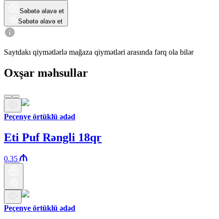
Səbətə əlavə et
Səbətə əlavə et
Saytdakı qiymətlərlə mağaza qiymətləri arasında fərq ola bilər
Oxşar məhsullar
Peçenye örtüklü ədəd
Eti Puf Rəngli 18qr
0.35
Peçenye örtüklü ədəd