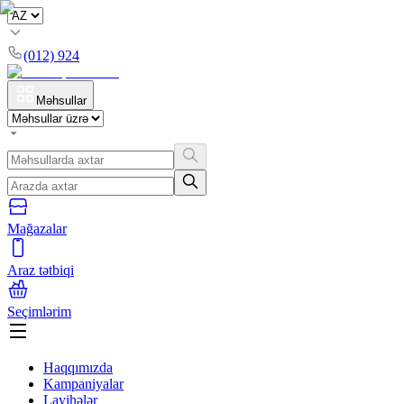
(012) 924
Məhsullar
Mağazalar
Araz tətbiqi
Seçimlərim
Haqqımızda
Kampaniyalar
Layihələr