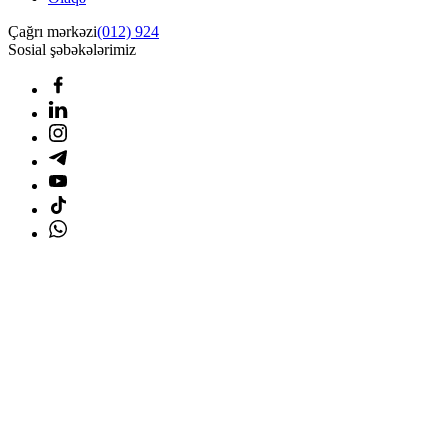
Çağrı mərkəzi
(012) 924
Sosial şəbəkələrimiz
Ana səhifə