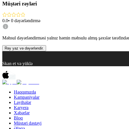
Müştəri rəyləri
0.0
•
0
dəyərləndirmə
Məhsul dəyərləndirməsi yalnız həmin məhsulu almış şəxslər tərəfindən 
Rəy yaz və dəyərləndir.
Skan et və yüklə
Haqqımızda
Kampaniyalar
Layihələr
Karyera
Xəbərlər
Bloq
Müştəri dəstəyi
Əlaqə