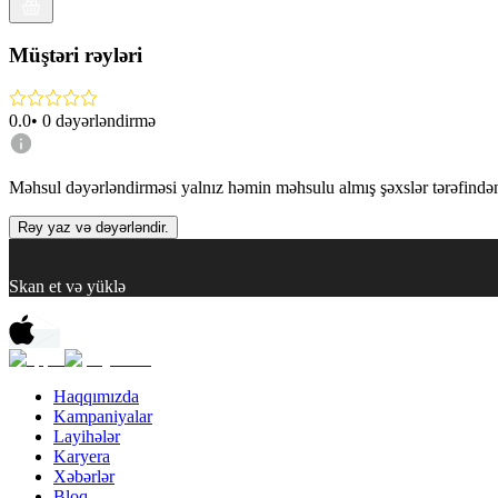
Müştəri rəyləri
0.0
•
0
dəyərləndirmə
Məhsul dəyərləndirməsi yalnız həmin məhsulu almış şəxslər tərəfindən 
Rəy yaz və dəyərləndir.
Skan et və yüklə
Haqqımızda
Kampaniyalar
Layihələr
Karyera
Xəbərlər
Bloq