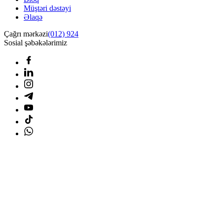
Müştəri dəstəyi
Əlaqə
Çağrı mərkəzi
(012) 924
Sosial şəbəkələrimiz