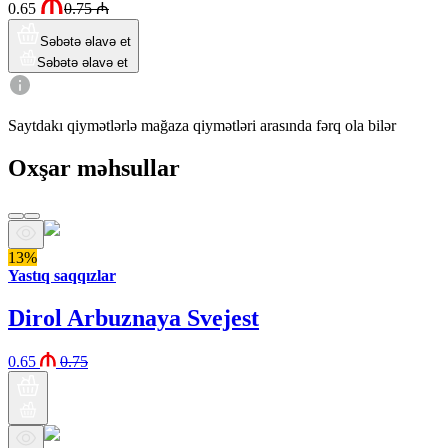
0.65
0.75
₼
Səbətə əlavə et
Səbətə əlavə et
Saytdakı qiymətlərlə mağaza qiymətləri arasında fərq ola bilər
Oxşar məhsullar
13%
Yastıq saqqızlar
Dirol Arbuznaya Svejest
0.65
0.75