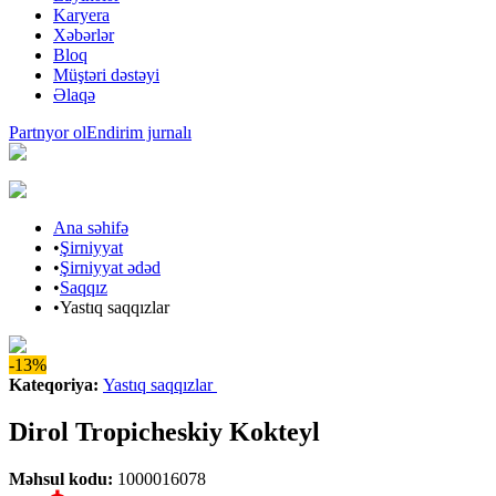
Karyera
Xəbərlər
Bloq
Müştəri dəstəyi
Əlaqə
Partnyor ol
Endirim jurnalı
Ana səhifə
•
Şirniyyat
•
Şirniyyat ədəd
•
Saqqız
•
Yastıq saqqızlar
-13%
Kateqoriya
:
Yastıq saqqızlar
Dirol Tropicheskiy Kokteyl
Məhsul kodu
:
1000016078