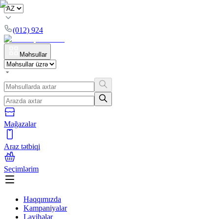
(012) 924
Məhsullar
Mağazalar
Araz tətbiqi
Seçimlərim
Haqqımızda
Kampaniyalar
Layihələr