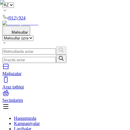
(012) 924
Məhsullar
Mağazalar
Araz tətbiqi
Seçimlərim
Haqqımızda
Kampaniyalar
Layihələr