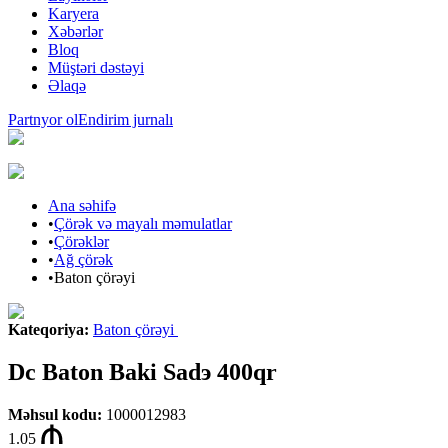
Karyera
Xəbərlər
Bloq
Müştəri dəstəyi
Əlaqə
Partnyor ol
Endirim jurnalı
Ana səhifə
•
Çörək və mayalı məmulatlar
•
Çörəklər
•
Ağ çörək
•
Baton çörəyi
Kateqoriya
:
Baton çörəyi
Dc Baton Baki Sadэ 400qr
Məhsul kodu
:
1000012983
1.05