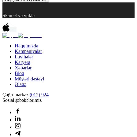
Skan et və yüklə
Haqqımızda
Kampaniyalar
Layihələr
Karyera
Xəbərlər
Bloq
Müştəri dəstəyi
Əlaqə
Çağrı mərkəzi
(012) 924
Sosial şəbəkələrimiz