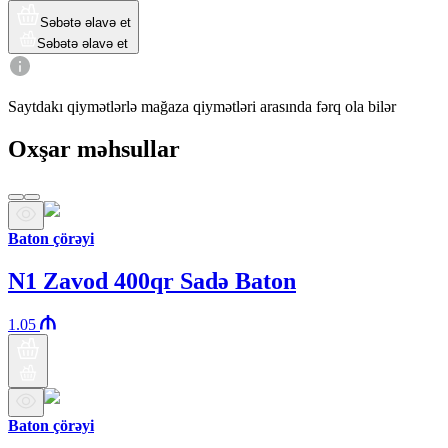
Səbətə əlavə et
Səbətə əlavə et
Saytdakı qiymətlərlə mağaza qiymətləri arasında fərq ola bilər
Oxşar məhsullar
Baton çörəyi
N1 Zavod 400qr Sadə Baton
1.05
Baton çörəyi