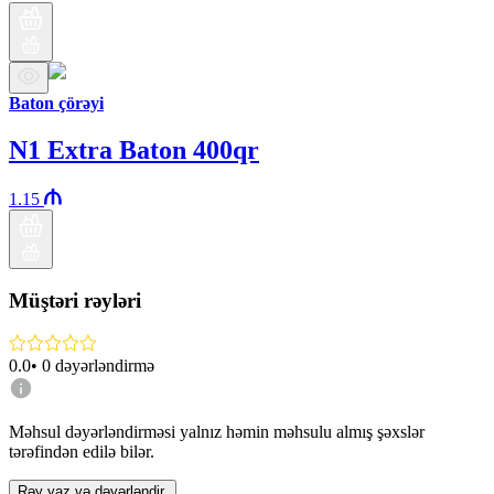
Baton çörəyi
N1 Extra Baton 400qr
1.15
Müştəri rəyləri
0.0
•
0
dəyərləndirmə
Məhsul dəyərləndirməsi yalnız həmin məhsulu almış şəxslər
tərəfindən edilə bilər.
Rəy yaz və dəyərləndir.