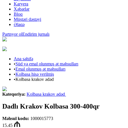
Karyera
Xəbərlər
Bloq
Müştəri dəstəyi
Əlaqə
Partnyor ol
Endirim jurnalı
Ana səhifə
•
Süd və emal olunmuş ət məhsulları
•
Emal olunmuş ət məhsulları
•
Kolbasa hisə verilmiş
•
Kolbasa krakov ədəd
Kateqoriya
:
Kolbasa krakov ədəd
Dadlı Krakov Kolbasa 300-400qr
Məhsul kodu
:
1000015773
15.45