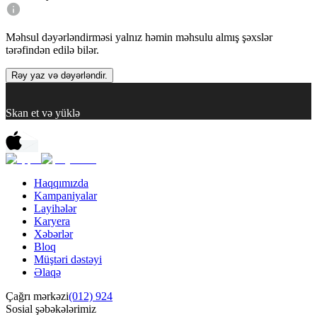
Məhsul dəyərləndirməsi yalnız həmin məhsulu almış şəxslər
tərəfindən edilə bilər.
Rəy yaz və dəyərləndir.
Skan et və yüklə
Haqqımızda
Kampaniyalar
Layihələr
Karyera
Xəbərlər
Bloq
Müştəri dəstəyi
Əlaqə
Çağrı mərkəzi
(012) 924
Sosial şəbəkələrimiz