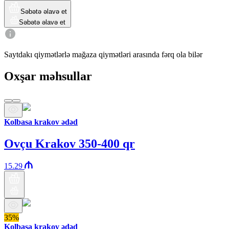
Səbətə əlavə et
Səbətə əlavə et
Saytdakı qiymətlərlə mağaza qiymətləri arasında fərq ola bilər
Oxşar məhsullar
Kolbasa krakov ədəd
Ovçu Krakov 350-400 qr
15.29
35%
Kolbasa krakov ədəd