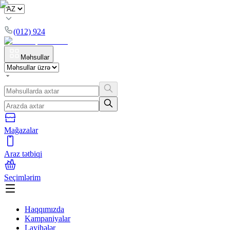
(012) 924
Məhsullar
Mağazalar
Araz tətbiqi
Seçimlərim
Haqqımızda
Kampaniyalar
Layihələr