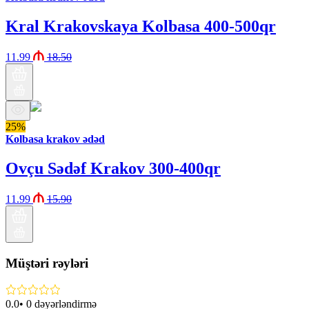
Kral Krakovskaya Kolbasa 400-500qr
11.99
18.50
25%
Kolbasa krakov ədəd
Ovçu Sədəf Krakov 300-400qr
11.99
15.90
Müştəri rəyləri
0.0
•
0
dəyərləndirmə