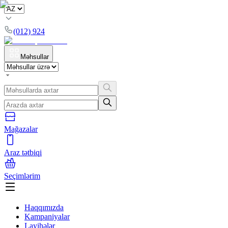
(012) 924
Məhsullar
Mağazalar
Araz tətbiqi
Seçimlərim
Haqqımızda
Kampaniyalar
Layihələr