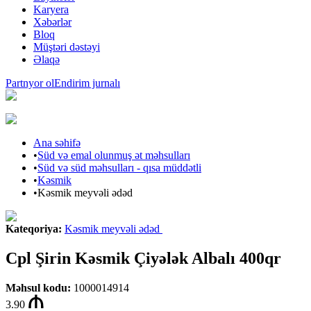
Karyera
Xəbərlər
Bloq
Müştəri dəstəyi
Əlaqə
Partnyor ol
Endirim jurnalı
Ana səhifə
•
Süd və emal olunmuş ət məhsulları
•
Süd və süd məhsulları - qısa müddətli
•
Kəsmik
•
Kəsmik meyvəli ədəd
Kateqoriya
:
Kəsmik meyvəli ədəd
Cpl Şirin Kəsmik Çiyələk Albalı 400qr
Məhsul kodu
:
1000014914
3.90