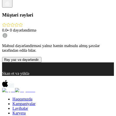
Müştəri rəyləri
0.0
•
0
dəyərləndirmə
Məhsul dəyərləndirməsi yalnız həmin məhsulu almış şəxslər
tərəfindən edilə bilər.
Rəy yaz və dəyərləndir.
Skan et və yüklə
Haqqımızda
Kampaniyalar
Layihələr
Karyera