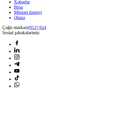
Xəbərlər
Bloq
Müştəri dəstəyi
Əlaqə
Çağrı mərkəzi
(012) 924
Sosial şəbəkələrimiz