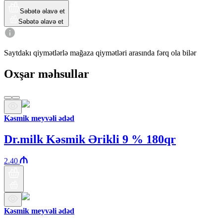
Səbətə əlavə et
Səbətə əlavə et
Saytdakı qiymətlərlə mağaza qiymətləri arasında fərq ola bilər
Oxşar məhsullar
Kəsmik meyvəli ədəd
Dr.milk Kəsmik Ərikli 9 % 180qr
2.40
Kəsmik meyvəli ədəd