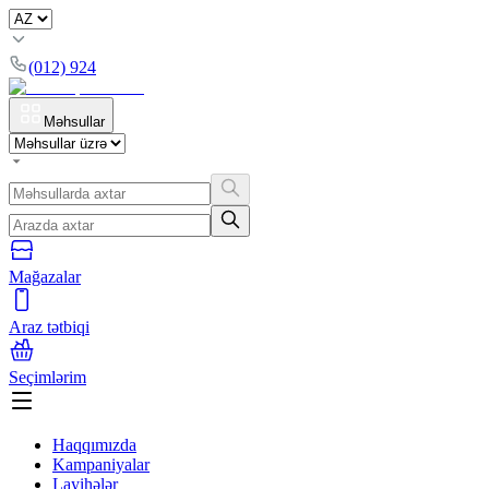
(012) 924
Məhsullar
Mağazalar
Araz tətbiqi
Seçimlərim
Haqqımızda
Kampaniyalar
Layihələr