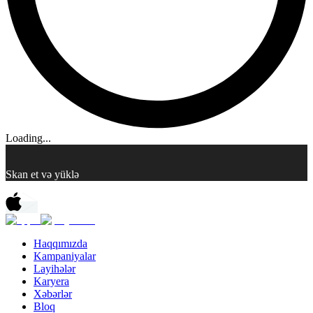
Loading...
Skan et və yüklə
Haqqımızda
Kampaniyalar
Layihələr
Karyera
Xəbərlər
Bloq