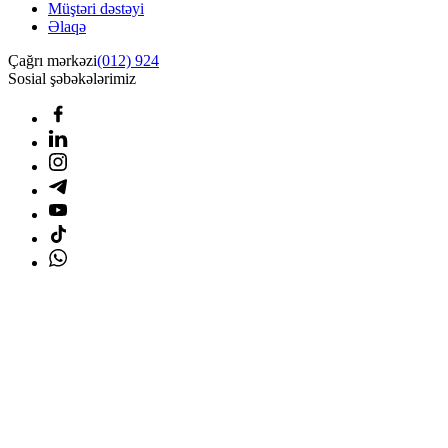
Müştəri dəstəyi
Əlaqə
Çağrı mərkəzi
(012) 924
Sosial şəbəkələrimiz