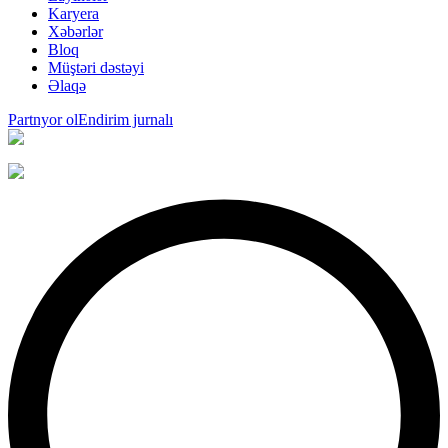
Karyera
Xəbərlər
Bloq
Müştəri dəstəyi
Əlaqə
Partnyor ol
Endirim jurnalı