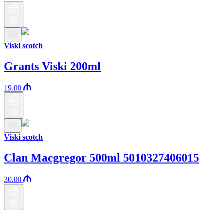
Viski scotch
Grants Viski 200ml
19.00
Viski scotch
Clan Macgregor 500ml 5010327406015
30.00