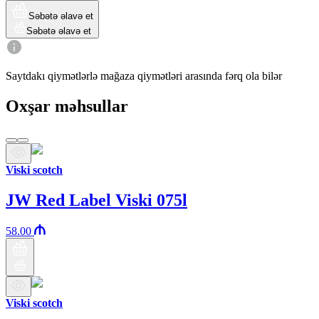
Səbətə əlavə et
Səbətə əlavə et
Saytdakı qiymətlərlə mağaza qiymətləri arasında fərq ola bilər
Oxşar məhsullar
Viski scotch
JW Red Label Viski 075l
58.00
Viski scotch