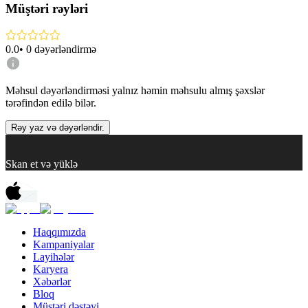
Müştəri rəyləri
0.0
•
0
dəyərləndirmə
Məhsul dəyərləndirməsi yalnız həmin məhsulu almış şəxslər
tərəfindən edilə bilər.
Rəy yaz və dəyərləndir.
Skan et və yüklə
Haqqımızda
Kampaniyalar
Layihələr
Karyera
Xəbərlər
Bloq
Müştəri dəstəyi