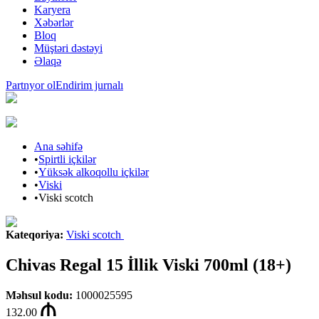
Karyera
Xəbərlər
Bloq
Müştəri dəstəyi
Əlaqə
Partnyor ol
Endirim jurnalı
Ana səhifə
•
Spirtli içkilər
•
Yüksək alkoqollu içkilər
•
Viski
•
Viski scotch
Kateqoriya
:
Viski scotch
Chivas Regal 15 İllik Viski 700ml (18+)
Məhsul kodu
:
1000025595
132.00