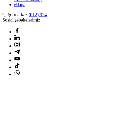
Əlaqə
Çağrı mərkəzi
(012) 924
Sosial şəbəkələrimiz