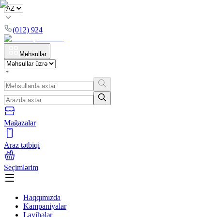
(012) 924
Məhsullar
Mağazalar
Araz tətbiqi
Seçimlərim
Haqqımızda
Kampaniyalar
Layihələr