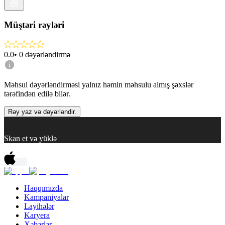
Müştəri rəyləri
0.0
•
0
dəyərləndirmə
Məhsul dəyərləndirməsi yalnız həmin məhsulu almış şəxslər
tərəfindən edilə bilər.
Rəy yaz və dəyərləndir.
Skan et və yüklə
Haqqımızda
Kampaniyalar
Layihələr
Karyera
Xəbərlər