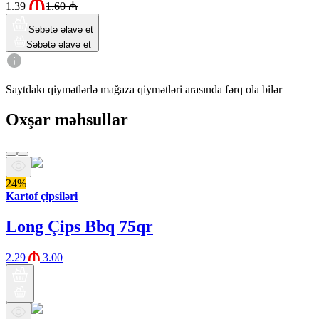
1.39
1.60
₼
Səbətə əlavə et
Səbətə əlavə et
Saytdakı qiymətlərlə mağaza qiymətləri arasında fərq ola bilər
Oxşar məhsullar
24%
Kartof çipsiləri
Long Çips Bbq 75qr
2.29
3.00