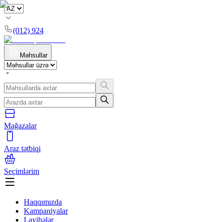
(012) 924
Məhsullar
Mağazalar
Araz tətbiqi
Seçimlərim
Haqqımızda
Kampaniyalar
Layihələr