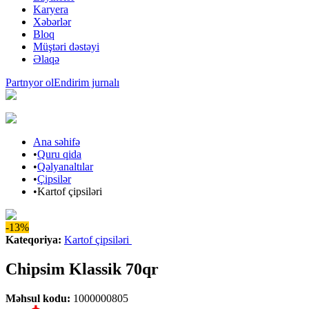
Karyera
Xəbərlər
Bloq
Müştəri dəstəyi
Əlaqə
Partnyor ol
Endirim jurnalı
Ana səhifə
•
Quru qida
•
Qəlyanaltılar
•
Çipsilər
•
Kartof çipsiləri
-13%
Kateqoriya
:
Kartof çipsiləri
Chipsim Klassik 70qr
Məhsul kodu
:
1000000805