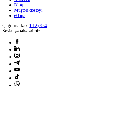
Bloq
Müştəri dəstəyi
Əlaqə
Çağrı mərkəzi
(012) 924
Sosial şəbəkələrimiz