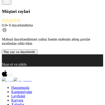
Müştəri rəyləri
0.0
•
0
dəyərləndirmə
Məhsul dəyərləndirməsi yalnız həmin məhsulu almış şəxslər
tərəfindən edilə bilər.
Rəy yaz və dəyərləndir.
Skan et və yüklə
Haqqımızda
Kampaniyalar
Layihələr
Karyera
Xəbərlər