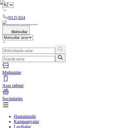
(012) 924
Məhsullar
Mağazalar
Araz tətbiqi
Seçimlərim
Haqqımızda
Kampaniyalar
Layihələr