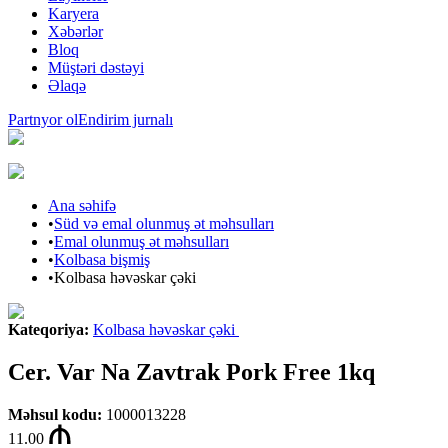
Karyera
Xəbərlər
Bloq
Müştəri dəstəyi
Əlaqə
Partnyor ol
Endirim jurnalı
Ana səhifə
•
Süd və emal olunmuş ət məhsulları
•
Emal olunmuş ət məhsulları
•
Kolbasa bişmiş
•
Kolbasa həvəskar çəki
Kateqoriya
:
Kolbasa həvəskar çəki
Cer. Var Na Zavtrak Pork Free 1kq
Məhsul kodu
:
1000013228
11.00