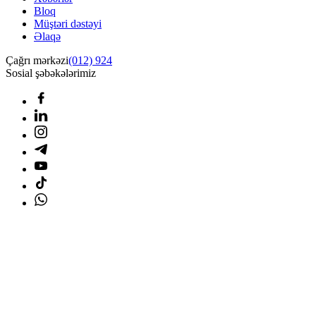
Bloq
Müştəri dəstəyi
Əlaqə
Çağrı mərkəzi
(012) 924
Sosial şəbəkələrimiz