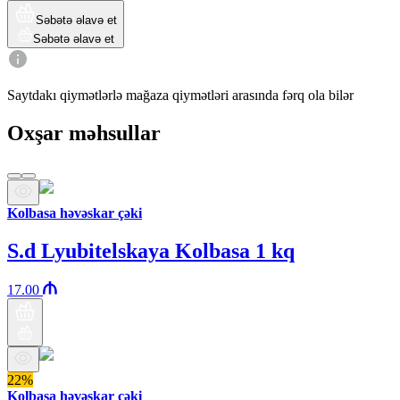
Səbətə əlavə et
Səbətə əlavə et
Saytdakı qiymətlərlə mağaza qiymətləri arasında fərq ola bilər
Oxşar məhsullar
Kolbasa həvəskar çəki
S.d Lyubitelskaya Kolbasa 1 kq
17.00
22%
Kolbasa həvəskar çəki