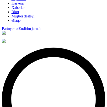
Karyera
Xəbərlər
Bloq
Müştəri dəstəyi
Əlaqə
Partnyor ol
Endirim jurnalı