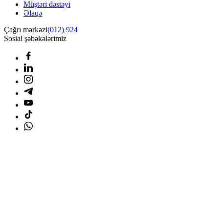
Müştəri dəstəyi
Əlaqə
Çağrı mərkəzi
(012) 924
Sosial şəbəkələrimiz