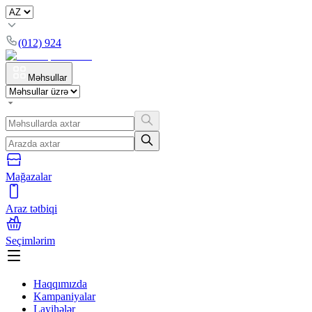
(012) 924
Məhsullar
Mağazalar
Araz tətbiqi
Seçimlərim
Haqqımızda
Kampaniyalar
Layihələr