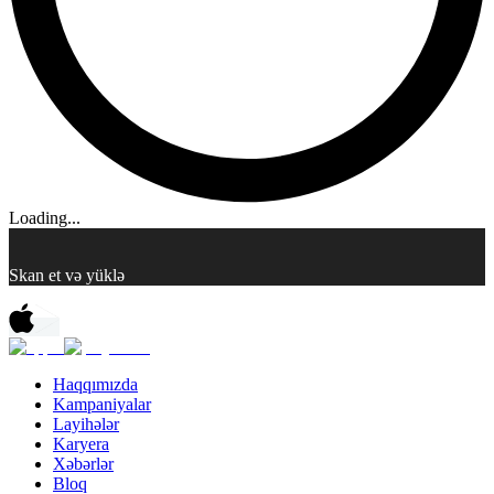
Loading...
Skan et və yüklə
Haqqımızda
Kampaniyalar
Layihələr
Karyera
Xəbərlər
Bloq