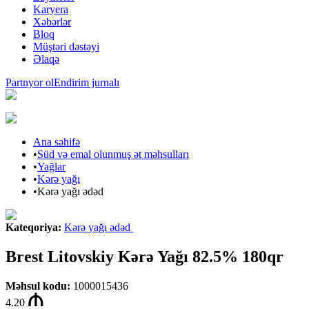
Karyera
Xəbərlər
Bloq
Müştəri dəstəyi
Əlaqə
Partnyor ol
Endirim jurnalı
Ana səhifə
•
Süd və emal olunmuş ət məhsulları
•
Yağlar
•
Kərə yağı
•
Kərə yağı ədəd
Kateqoriya
:
Kərə yağı ədəd
Brest Litovskiy Kərə Yağı 82.5% 180qr
Məhsul kodu
:
1000015436
4.20