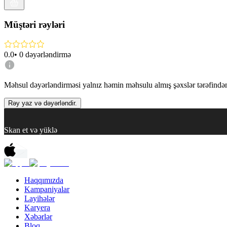
Müştəri rəyləri
0.0
•
0
dəyərləndirmə
Məhsul dəyərləndirməsi yalnız həmin məhsulu almış şəxslər tərəfindən 
Rəy yaz və dəyərləndir.
Skan et və yüklə
Haqqımızda
Kampaniyalar
Layihələr
Karyera
Xəbərlər
Bloq