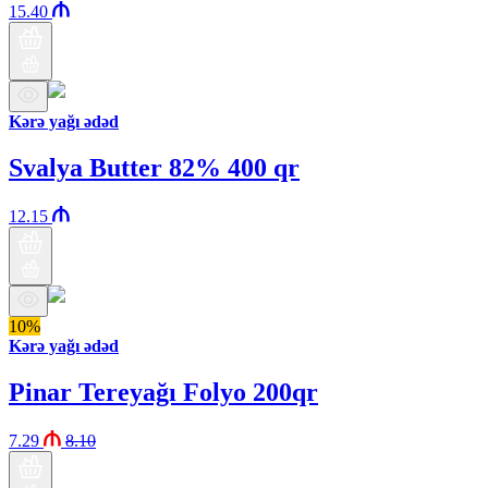
15.40
Kərə yağı ədəd
Svalya Butter 82% 400 qr
12.15
10%
Kərə yağı ədəd
Pinar Tereyağı Folyo 200qr
7.29
8.10