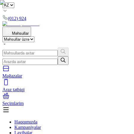
(012) 924
Məhsullar
Mağazalar
Araz tətbiqi
Seçimlərim
Haqqımızda
Kampaniyalar
Layihələr