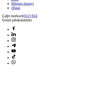
Müştəri dəstəyi
Əlaqə
Çağrı mərkəzi
(012) 924
Sosial şəbəkələrimiz