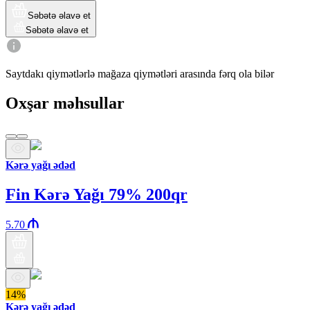
Səbətə əlavə et
Səbətə əlavə et
Saytdakı qiymətlərlə mağaza qiymətləri arasında fərq ola bilər
Oxşar məhsullar
Kərə yağı ədəd
Fin Kərə Yağı 79% 200qr
5.70
14%
Kərə yağı ədəd