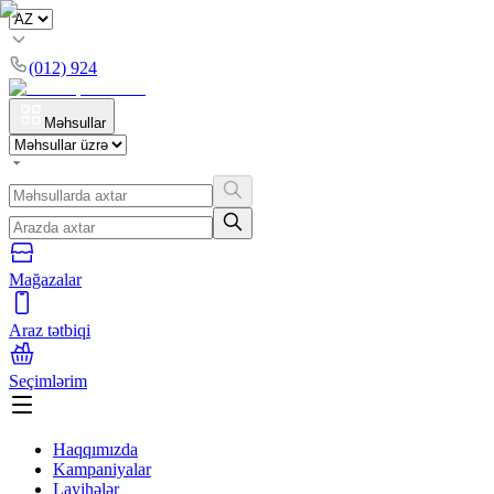
(012) 924
Məhsullar
Mağazalar
Araz tətbiqi
Seçimlərim
Haqqımızda
Kampaniyalar
Layihələr