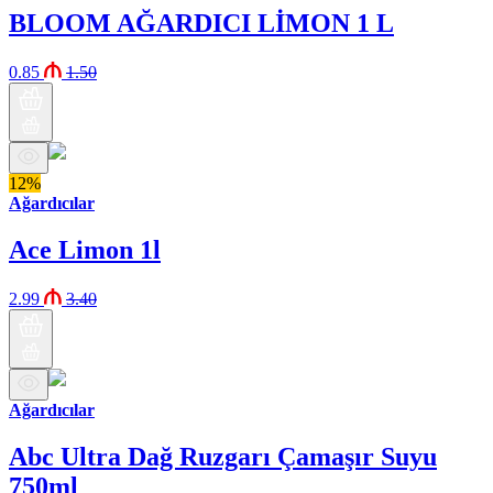
BLOOM AĞARDICI LİMON 1 L
0.85
1.50
12%
Ağardıcılar
Ace Limon 1l
2.99
3.40
Ağardıcılar
Abc Ultra Dağ Ruzgarı Çamaşır Suyu
750ml