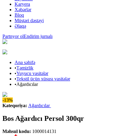
Karyera
Xəbərlər
Bloq
Müştəri dəstəyi
Əlaqə
Partnyor ol
Endirim jurnalı
Ana səhifə
•
Təmizlik
•
Yuyucu vasitələr
•
Tekstil üçün xüsusı vasitələr
•
Ağardıcılar
-13%
Kateqoriya
:
Ağardıcılar
Bos Ağardıcı Persol 300qr
Məhsul kodu
:
1000014131