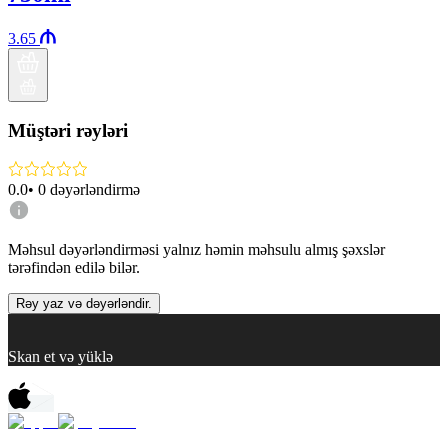
3.65
Müştəri rəyləri
0.0
•
0
dəyərləndirmə
Məhsul dəyərləndirməsi yalnız həmin məhsulu almış şəxslər
tərəfindən edilə bilər.
Rəy yaz və dəyərləndir.
Skan et və yüklə