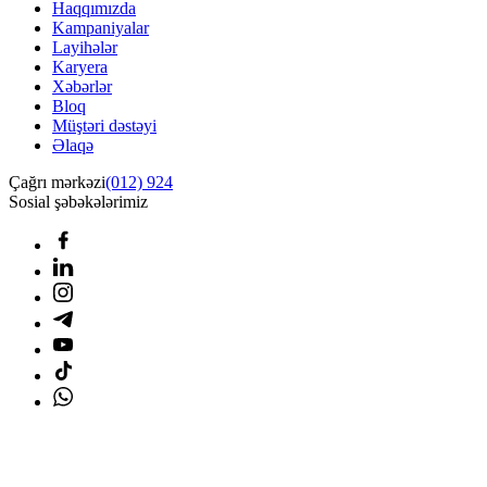
Haqqımızda
Kampaniyalar
Layihələr
Karyera
Xəbərlər
Bloq
Müştəri dəstəyi
Əlaqə
Çağrı mərkəzi
(012) 924
Sosial şəbəkələrimiz