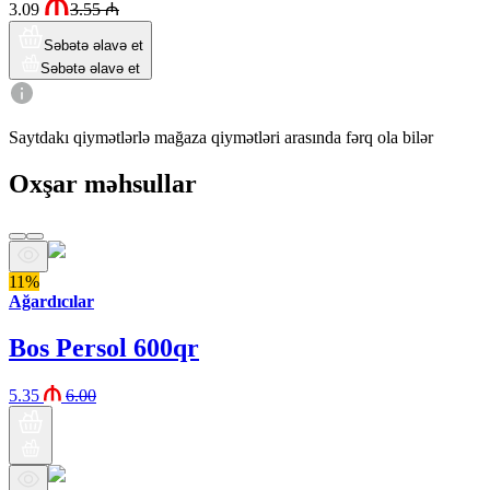
3.09
3.55
₼
Səbətə əlavə et
Səbətə əlavə et
Saytdakı qiymətlərlə mağaza qiymətləri arasında fərq ola bilər
Oxşar məhsullar
11%
Ağardıcılar
Bos Persol 600qr
5.35
6.00