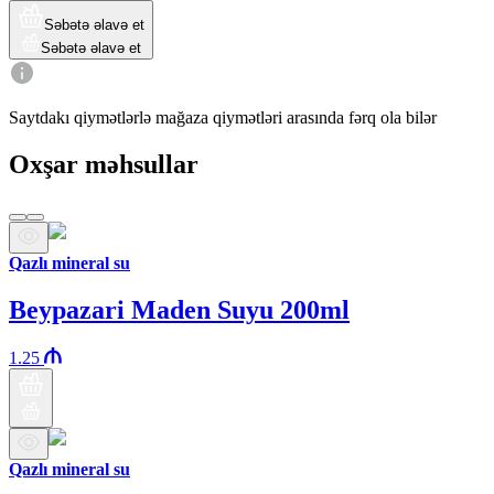
Səbətə əlavə et
Səbətə əlavə et
Saytdakı qiymətlərlə mağaza qiymətləri arasında fərq ola bilər
Oxşar məhsullar
Qazlı mineral su
Beypazari Maden Suyu 200ml
1.25
Qazlı mineral su