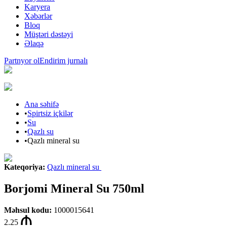
Karyera
Xəbərlər
Bloq
Müştəri dəstəyi
Əlaqə
Partnyor ol
Endirim jurnalı
Ana səhifə
•
Spirtsiz içkilər
•
Su
•
Qazlı su
•
Qazlı mineral su
Kateqoriya
:
Qazlı mineral su
Borjomi Mineral Su 750ml
Məhsul kodu
:
1000015641
2.25