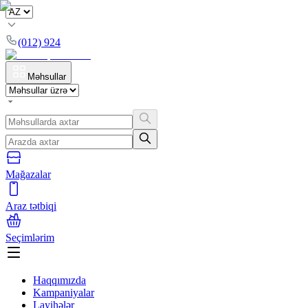
(012) 924
Məhsullar
Mağazalar
Araz tətbiqi
Seçimlərim
Haqqımızda
Kampaniyalar
Layihələr