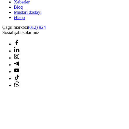
Xəbərlər
Bloq
Müştəri dəstəyi
Əlaqə
Çağrı mərkəzi
(012) 924
Sosial şəbəkələrimiz