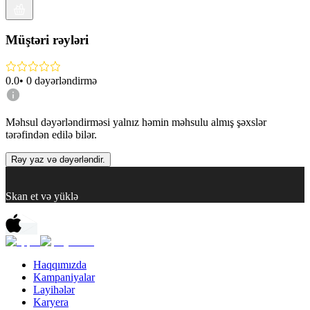
Müştəri rəyləri
0.0
•
0
dəyərləndirmə
Məhsul dəyərləndirməsi yalnız həmin məhsulu almış şəxslər
tərəfindən edilə bilər.
Rəy yaz və dəyərləndir.
Skan et və yüklə
Haqqımızda
Kampaniyalar
Layihələr
Karyera