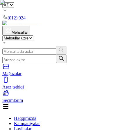
(012) 924
Məhsullar
Mağazalar
Araz tətbiqi
Seçimlərim
Haqqımızda
Kampaniyalar
Layihələr