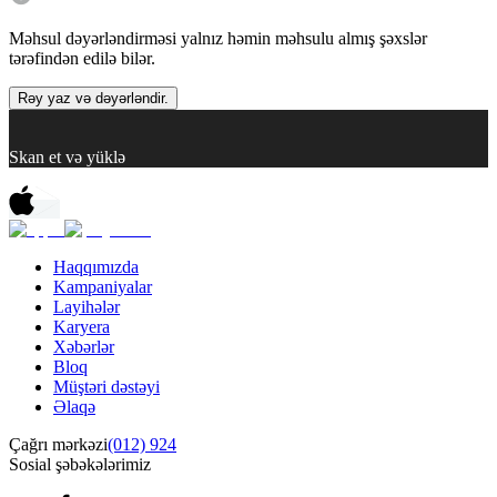
Məhsul dəyərləndirməsi yalnız həmin məhsulu almış şəxslər
tərəfindən edilə bilər.
Rəy yaz və dəyərləndir.
Skan et və yüklə
Haqqımızda
Kampaniyalar
Layihələr
Karyera
Xəbərlər
Bloq
Müştəri dəstəyi
Əlaqə
Çağrı mərkəzi
(012) 924
Sosial şəbəkələrimiz