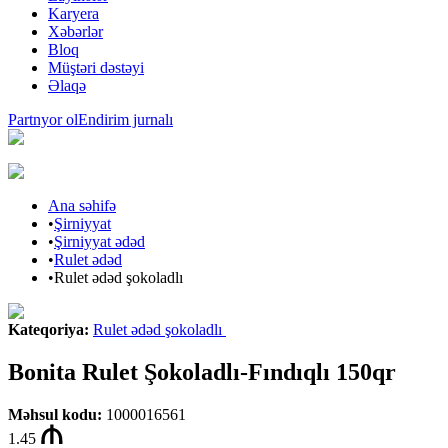
Karyera
Xəbərlər
Bloq
Müştəri dəstəyi
Əlaqə
Partnyor ol
Endirim jurnalı
Ana səhifə
•
Şirniyyat
•
Şirniyyat ədəd
•
Rulet ədəd
•
Rulet ədəd şokoladlı
Kateqoriya
:
Rulet ədəd şokoladlı
Bonita Rulet Şokoladlı-Fındıqlı 150qr
Məhsul kodu
:
1000016561
1.45