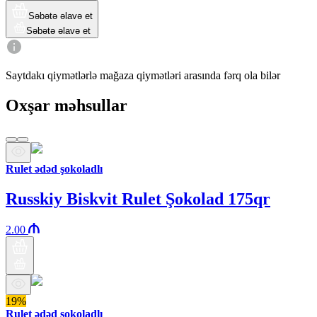
Səbətə əlavə et
Səbətə əlavə et
Saytdakı qiymətlərlə mağaza qiymətləri arasında fərq ola bilər
Oxşar məhsullar
Rulet ədəd şokoladlı
Russkiy Biskvit Rulet Şokolad 175qr
2.00
19%
Rulet ədəd şokoladlı