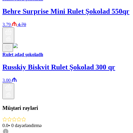
Behre Surprise Mini Rulet Şokolad 550qr
3.79
4.70
Rulet ədəd şokoladlı
Russkiy Biskvit Rulet Şokolad 300 qr
3.00
Müştəri rəyləri
0.0
•
0
dəyərləndirmə