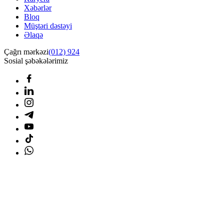
Xəbərlər
Bloq
Müştəri dəstəyi
Əlaqə
Çağrı mərkəzi
(012) 924
Sosial şəbəkələrimiz