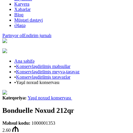
Karyera
Xəbərlər
Bloq
Müştəri dəstəyi
Əlaqə
Partnyor ol
Endirim jurnalı
Ana səhifə
•
Konservləşdirilmiş məhsullar
•
Konservləşdirilmiş meyvə-tərəvəz
•
Konservləşdirilmiş tərəvəzlər
•
Yaşıl noxud konservası
Kateqoriya
:
Yaşıl noxud konservası
Bonduelle Noxud 212qr
Məhsul kodu
:
1000001353
2.60