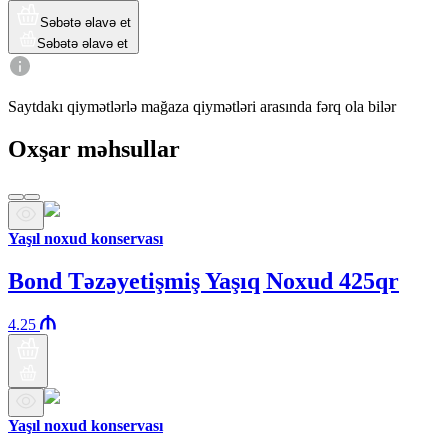
Səbətə əlavə et
Səbətə əlavə et
Saytdakı qiymətlərlə mağaza qiymətləri arasında fərq ola bilər
Oxşar məhsullar
Yaşıl noxud konservası
Bond Təzəyetişmiş Yaşıq Noxud 425qr
4.25
Yaşıl noxud konservası