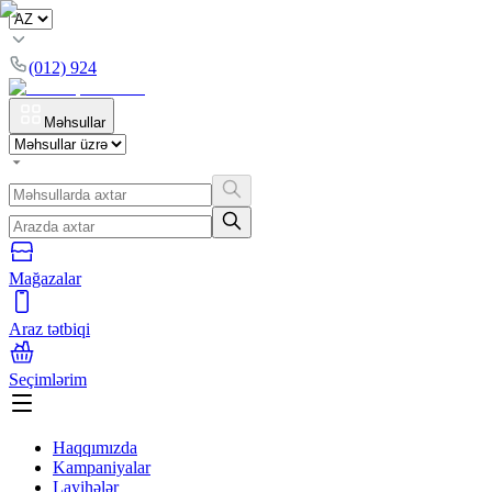
(012) 924
Məhsullar
Mağazalar
Araz tətbiqi
Seçimlərim
Haqqımızda
Kampaniyalar
Layihələr