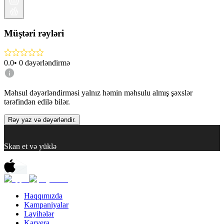
Müştəri rəyləri
0.0
•
0
dəyərləndirmə
Məhsul dəyərləndirməsi yalnız həmin məhsulu almış şəxslər
tərəfindən edilə bilər.
Rəy yaz və dəyərləndir.
Skan et və yüklə
Haqqımızda
Kampaniyalar
Layihələr
Karyera