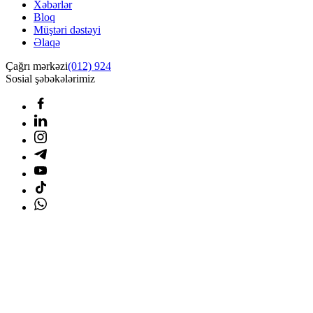
Xəbərlər
Bloq
Müştəri dəstəyi
Əlaqə
Çağrı mərkəzi
(012) 924
Sosial şəbəkələrimiz