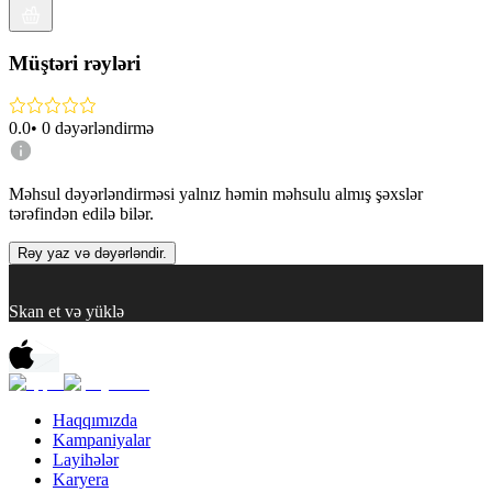
Müştəri rəyləri
0.0
•
0
dəyərləndirmə
Məhsul dəyərləndirməsi yalnız həmin məhsulu almış şəxslər
tərəfindən edilə bilər.
Rəy yaz və dəyərləndir.
Skan et və yüklə
Haqqımızda
Kampaniyalar
Layihələr
Karyera