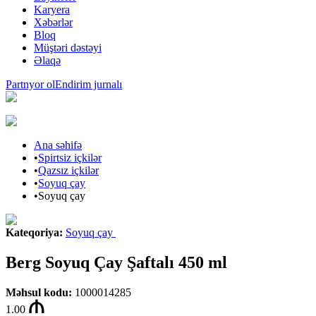
Karyera
Xəbərlər
Bloq
Müştəri dəstəyi
Əlaqə
Partnyor ol
Endirim jurnalı
Ana səhifə
•
Spirtsiz içkilər
•
Qazsız içkilər
•
Soyuq çay
•
Soyuq çay
Kateqoriya
:
Soyuq çay
Berg Soyuq Çay Şaftalı 450 ml
Məhsul kodu
:
1000014285
1.00