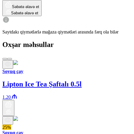
Səbətə əlavə et
Səbətə əlavə et
Saytdakı qiymətlərlə mağaza qiymətləri arasında fərq ola bilər
Oxşar məhsullar
Soyuq çay
Lipton Ice Tea Şaftalı 0.5l
1.20
25%
Soyuq çay