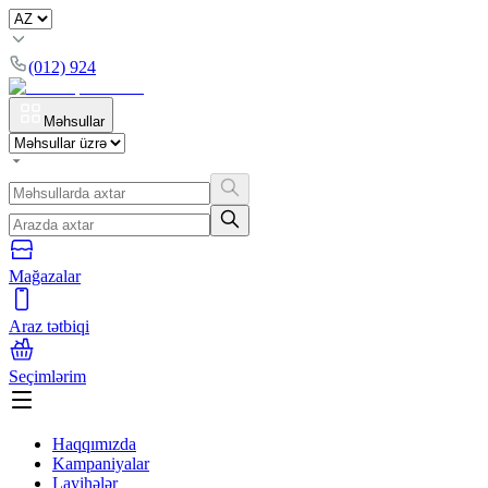
(012) 924
Məhsullar
Mağazalar
Araz tətbiqi
Seçimlərim
Haqqımızda
Kampaniyalar
Layihələr