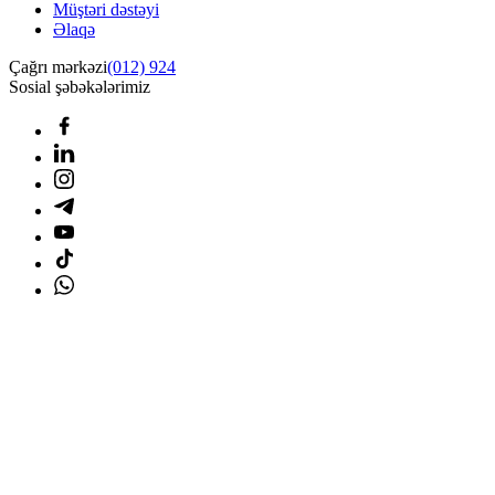
Müştəri dəstəyi
Əlaqə
Çağrı mərkəzi
(012) 924
Sosial şəbəkələrimiz