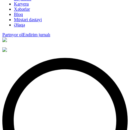
Karyera
Xəbərlər
Bloq
Müştəri dəstəyi
Əlaqə
Partnyor ol
Endirim jurnalı