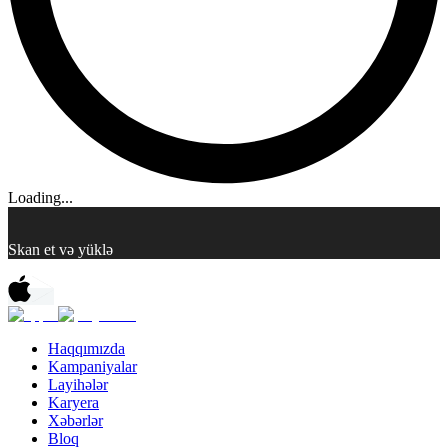
Loading...
Skan et və yüklə
Haqqımızda
Kampaniyalar
Layihələr
Karyera
Xəbərlər
Bloq