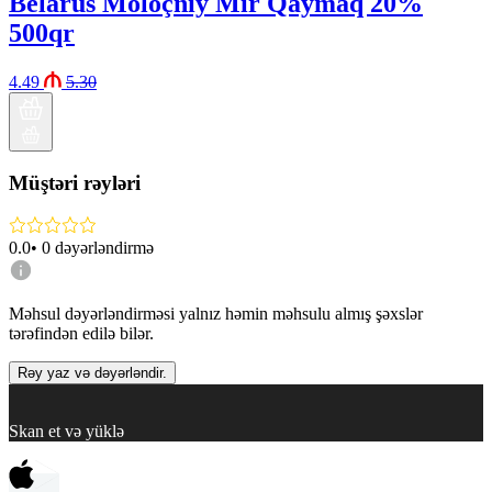
Belarus Moloçniy Mir Qaymaq 20%
500qr
4.49
5.30
Müştəri rəyləri
0.0
•
0
dəyərləndirmə
Məhsul dəyərləndirməsi yalnız həmin məhsulu almış şəxslər
tərəfindən edilə bilər.
Rəy yaz və dəyərləndir.
Skan et və yüklə