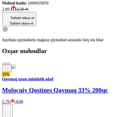
Məhsul kodu
:
1000016956
2.89
3.50
₼
Səbətə əlavə et
Səbətə əlavə et
Saytdakı qiymətlərlə mağaza qiymətləri arasında fərq ola bilər
Oxşar məhsullar
20%
Qaymaq uzun müddətli ədəd
Moloçniy Qostines Qaymaq 33% 200qr
2.79
3.50