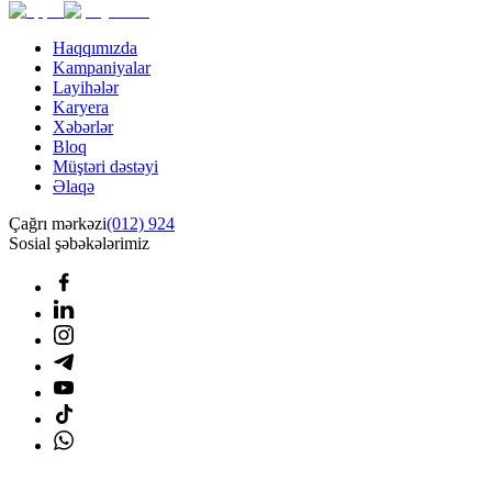
Haqqımızda
Kampaniyalar
Layihələr
Karyera
Xəbərlər
Bloq
Müştəri dəstəyi
Əlaqə
Çağrı mərkəzi
(012) 924
Sosial şəbəkələrimiz