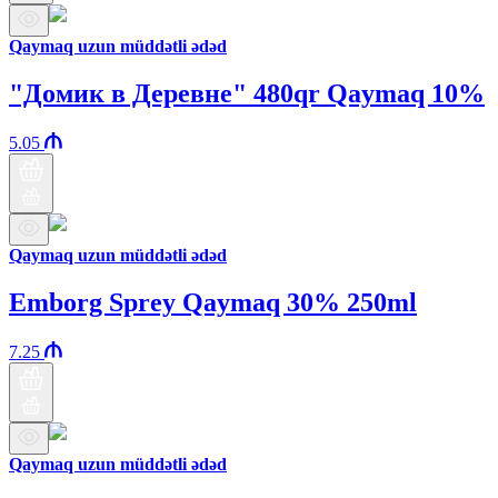
Qaymaq uzun müddətli ədəd
"Домик в Деревне" 480qr Qaymaq 10%
5.05
Qaymaq uzun müddətli ədəd
Emborg Sprey Qaymaq 30% 250ml
7.25
Qaymaq uzun müddətli ədəd