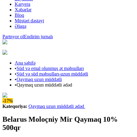
Karyera
Xəbərlər
Bloq
Müştəri dəstəyi
Əlaqə
Partnyor ol
Endirim jurnalı
Ana səhifə
•
Süd və emal olunmuş ət məhsulları
•
Süd və süd məhsulları-uzun müddətli
•
Qaymaq uzun müddətli
•
Qaymaq uzun müddətli ədəd
-17%
Kateqoriya
:
Qaymaq uzun müddətli ədəd
Belarus Moloçniy Mir Qaymaq 10%
500qr