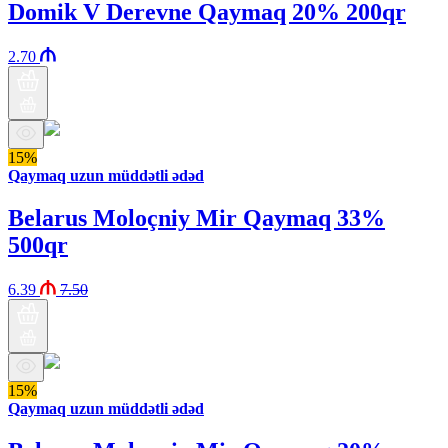
Domik V Derevne Qaymaq 20% 200qr
2.70
15%
Qaymaq uzun müddətli ədəd
Belarus Moloçniy Mir Qaymaq 33%
500qr
6.39
7.50
15%
Qaymaq uzun müddətli ədəd