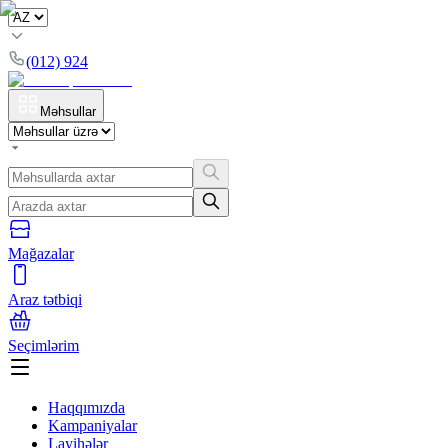
(012) 924
Məhsullar
Mağazalar
Araz tətbiqi
Seçimlərim
Haqqımızda
Kampaniyalar
Layihələr