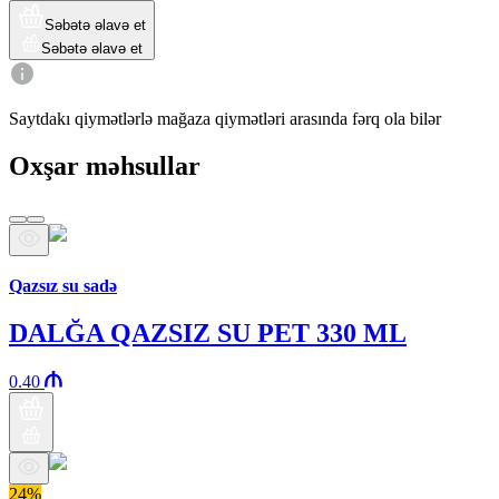
Səbətə əlavə et
Səbətə əlavə et
Saytdakı qiymətlərlə mağaza qiymətləri arasında fərq ola bilər
Oxşar məhsullar
Araz brendi
Qazsız su sadə
DALĞA QAZSIZ SU PET 330 ML
0.40
24%