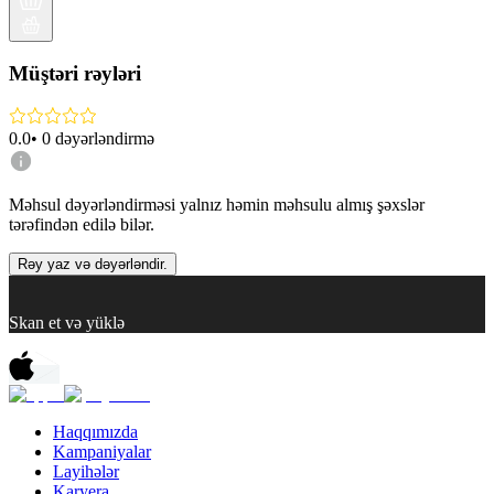
Müştəri rəyləri
0.0
•
0
dəyərləndirmə
Məhsul dəyərləndirməsi yalnız həmin məhsulu almış şəxslər
tərəfindən edilə bilər.
Rəy yaz və dəyərləndir.
Skan et və yüklə
Haqqımızda
Kampaniyalar
Layihələr
Karyera