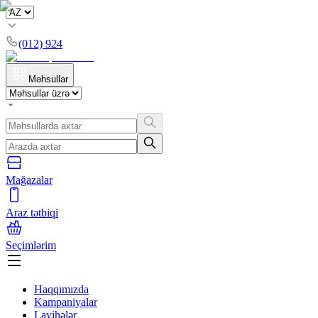
(012) 924
Məhsullar
Mağazalar
Araz tətbiqi
Seçimlərim
Haqqımızda
Kampaniyalar
Layihələr