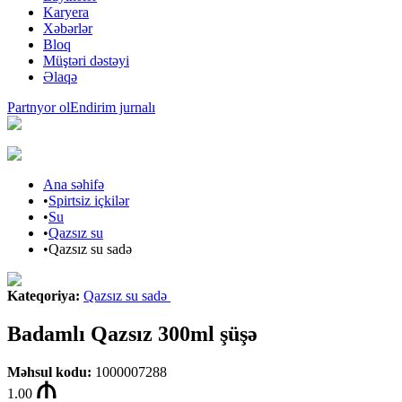
Karyera
Xəbərlər
Bloq
Müştəri dəstəyi
Əlaqə
Partnyor ol
Endirim jurnalı
Ana səhifə
•
Spirtsiz içkilər
•
Su
•
Qazsız su
•
Qazsız su sadə
Kateqoriya
:
Qazsız su sadə
Badamlı Qazsız 300ml şüşə
Məhsul kodu
:
1000007288
1.00