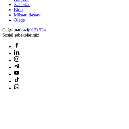
Xəbərlər
Bloq
Müştəri dəstəyi
Əlaqə
Çağrı mərkəzi
(012) 924
Sosial şəbəkələrimiz