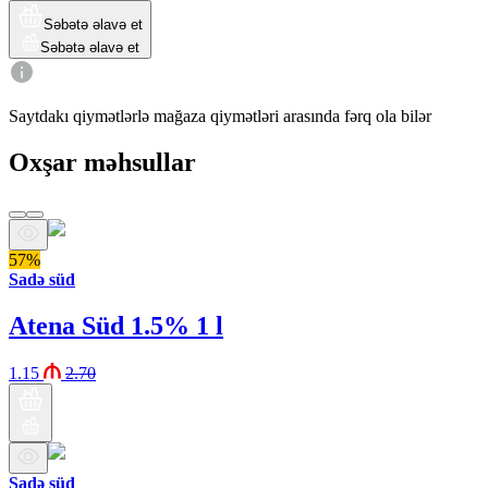
Səbətə əlavə et
Səbətə əlavə et
Saytdakı qiymətlərlə mağaza qiymətləri arasında fərq ola bilər
Oxşar məhsullar
57%
Sadə süd
Atena Süd 1.5% 1 l
1.15
2.70
Sadə süd