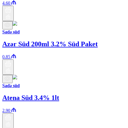
4.60
Sadə süd
Azər Süd 200ml 3.2% Süd Paket
0.85
Sadə süd
Atena Süd 3.4% 1lt
2.90