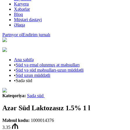
Karyera
Xəbərlər
Bloq
Müştəri dəstəyi
Əlaqə
Partnyor ol
Endirim jurnalı
Ana səhifə
•
Süd və emal olunmuş ət məhsulları
•
Süd və süd məhsulları-uzun müddətli
•
Süd uzun müddətli
•
Sadə süd
Kateqoriya
:
Sadə süd
Azər Süd Laktozasız 1.5% 1 l
Məhsul kodu
:
1000014376
3.35