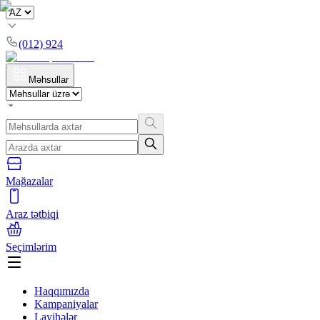
(012) 924
Məhsullar
Mağazalar
Araz tətbiqi
Seçimlərim
Haqqımızda
Kampaniyalar
Layihələr