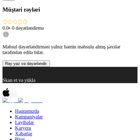
Müştəri rəyləri
0.0
•
0
dəyərləndirmə
Məhsul dəyərləndirməsi yalnız həmin məhsulu almış şəxslər
tərəfindən edilə bilər.
Rəy yaz və dəyərləndir.
Skan et və yüklə
Haqqımızda
Kampaniyalar
Layihələr
Karyera
Xəbərlər
Bloq