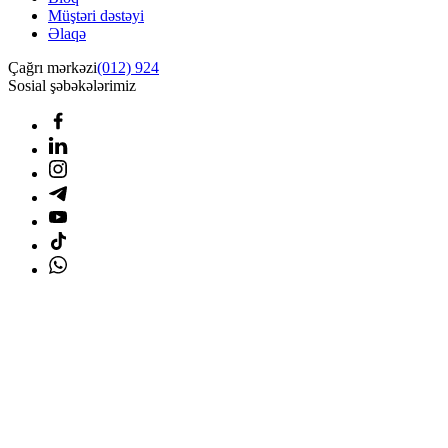
Müştəri dəstəyi
Əlaqə
Çağrı mərkəzi
(012) 924
Sosial şəbəkələrimiz