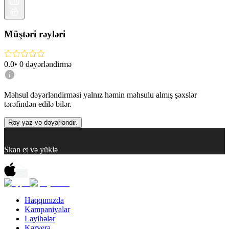
Müştəri rəyləri
0.0
•
0
dəyərləndirmə
Məhsul dəyərləndirməsi yalnız həmin məhsulu almış şəxslər
tərəfindən edilə bilər.
Rəy yaz və dəyərləndir.
Skan et və yüklə
Haqqımızda
Kampaniyalar
Layihələr
Karyera