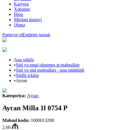
Karyera
Xəbərlər
Bloq
Müştəri dəstəyi
Əlaqə
Partnyor ol
Endirim jurnalı
Ana səhifə
•
Süd və emal olunmuş ət məhsulları
•
Süd və süd məhsulları - qısa müddətli
•
Südlü içkilər
•
Ayran
Kateqoriya
:
Ayran
Ayran Milla 1l 0754 P
Məhsul kodu
:
1000013208
2.60