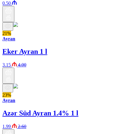
0.50
21%
Ayran
Eker Ayran 1 l
3.15
4.00
23%
Ayran
Azər Süd Ayran 1.4% 1 l
1.99
2.60