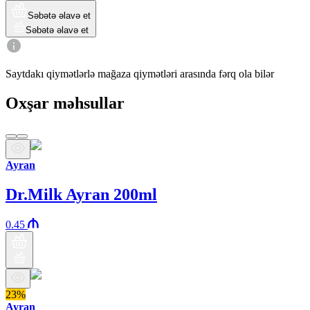
Səbətə əlavə et
Səbətə əlavə et
Saytdakı qiymətlərlə mağaza qiymətləri arasında fərq ola bilər
Oxşar məhsullar
Ayran
Dr.Milk Ayran 200ml
0.45
23%
Ayran