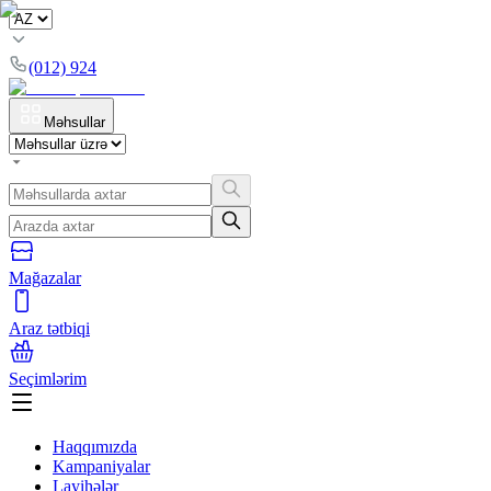
(012) 924
Məhsullar
Mağazalar
Araz tətbiqi
Seçimlərim
Haqqımızda
Kampaniyalar
Layihələr