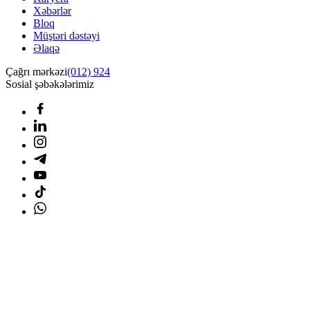
Xəbərlər
Bloq
Müştəri dəstəyi
Əlaqə
Çağrı mərkəzi
(012) 924
Sosial şəbəkələrimiz