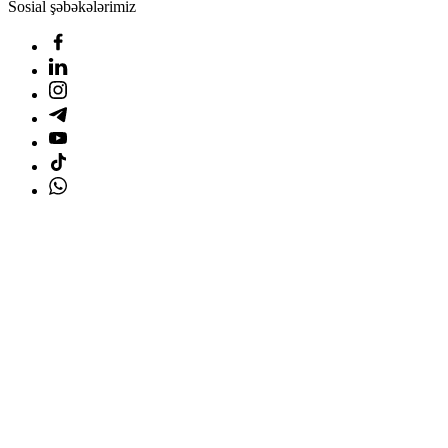
Sosial şəbəkələrimiz
Ana səhifə
Məhsullar