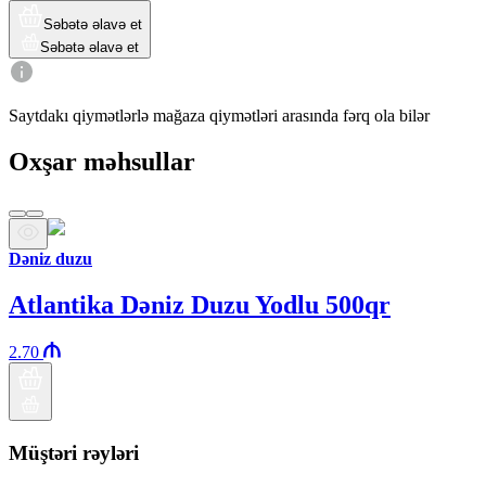
Səbətə əlavə et
Səbətə əlavə et
Saytdakı qiymətlərlə mağaza qiymətləri arasında fərq ola bilər
Oxşar məhsullar
Dəniz duzu
Atlantika Dəniz Duzu Yodlu 500qr
2.70
Müştəri rəyləri