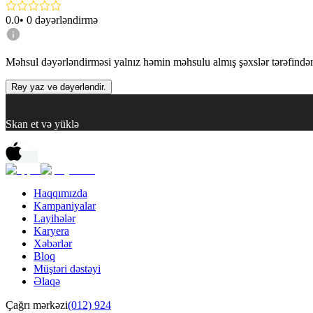
0.0
•
0
dəyərləndirmə
Məhsul dəyərləndirməsi yalnız həmin məhsulu almış şəxslər tərəfindən 
Rəy yaz və dəyərləndir.
Skan et və yüklə
Haqqımızda
Kampaniyalar
Layihələr
Karyera
Xəbərlər
Bloq
Müştəri dəstəyi
Əlaqə
Çağrı mərkəzi
(012) 924