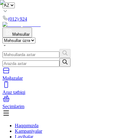
(012) 924
Məhsullar
Mağazalar
Araz tətbiqi
Seçimlərim
Haqqımızda
Kampaniyalar
Layihələr