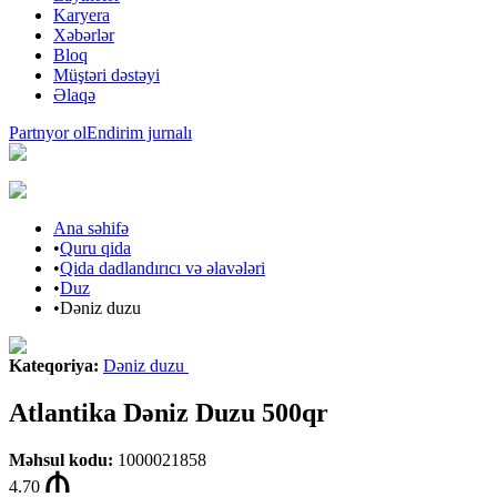
Karyera
Xəbərlər
Bloq
Müştəri dəstəyi
Əlaqə
Partnyor ol
Endirim jurnalı
Ana səhifə
•
Quru qida
•
Qida dadlandırıcı və əlavələri
•
Duz
•
Dəniz duzu
Kateqoriya
:
Dəniz duzu
Atlantika Dəniz Duzu 500qr
Məhsul kodu
:
1000021858
4.70