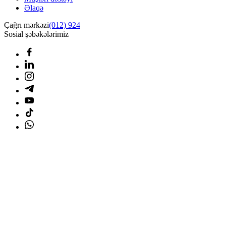
Əlaqə
Çağrı mərkəzi
(012) 924
Sosial şəbəkələrimiz