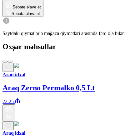
Səbətə əlavə et
Səbətə əlavə et
Saytdakı qiymətlərlə mağaza qiymətləri arasında fərq ola bilər
Oxşar məhsullar
Araq idxal
Araq Zerno Permalko 0,5 Lt
22.25
Araq idxal