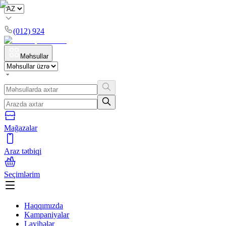
(012) 924
Məhsullar
Mağazalar
Araz tətbiqi
Seçimlərim
Haqqımızda
Kampaniyalar
Layihələr