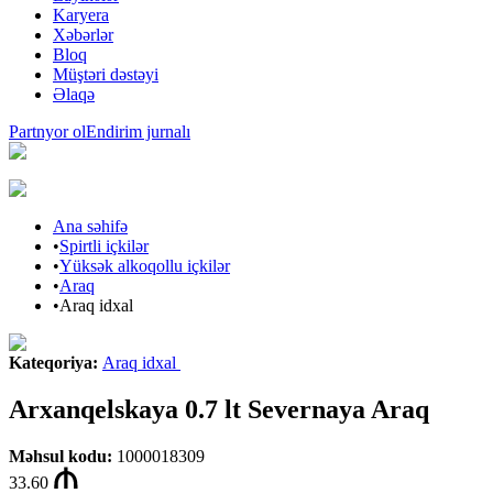
Karyera
Xəbərlər
Bloq
Müştəri dəstəyi
Əlaqə
Partnyor ol
Endirim jurnalı
Ana səhifə
•
Spirtli içkilər
•
Yüksək alkoqollu içkilər
•
Araq
•
Araq idxal
Kateqoriya
:
Araq idxal
Arxanqelskaya 0.7 lt Severnaya Araq
Məhsul kodu
:
1000018309
33.60