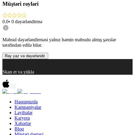
Müştəri rəyləri
0.0
•
0
dəyərləndirmə
Məhsul dəyərləndirməsi yalnız həmin məhsulu almış şəxslər
tərəfindən edilə bilər.
Rəy yaz və dəyərləndir.
Skan et və yüklə
Haqqımızda
Kampaniyalar
Layihələr
Karyera
Xəbərlər
Bloq
Müştəri dəstəyi