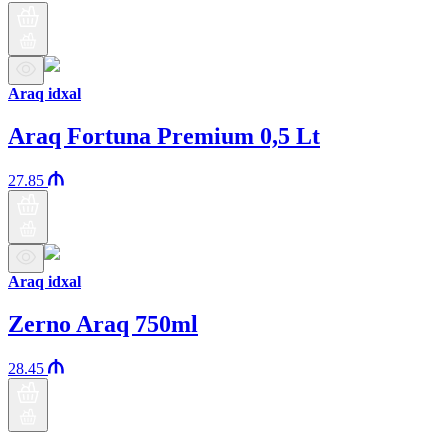
Araq idxal
Araq Fortuna Premium 0,5 Lt
27.85
Araq idxal
Zerno Araq 750ml
28.45