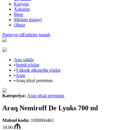
Karyera
Xəbərlər
Bloq
Müştəri dəstəyi
Əlaqə
Partnyor ol
Endirim jurnalı
Ana səhifə
•
Spirtli içkilər
•
Yüksək alkoqollu içkilər
•
Araq
•
Araq idxal premium
Kateqoriya
:
Araq idxal premium
Araq Nemiroff De Lyuks 700 ml
Məhsul kodu
:
1000004461
34.00