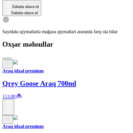
Səbətə əlavə et
Səbətə əlavə et
Saytdakı qiymətlərlə mağaza qiymətləri arasında fərq ola bilər
Oxşar məhsullar
Araq idxal premium
Qrey Goose Araq 700ml
113.00
Araq idxal premium