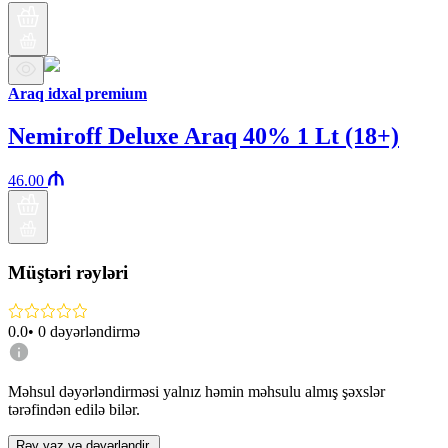
Araq idxal premium
Nemiroff Deluxe Araq 40% 1 Lt (18+)
46.00
Müştəri rəyləri
0.0
•
0
dəyərləndirmə
Məhsul dəyərləndirməsi yalnız həmin məhsulu almış şəxslər
tərəfindən edilə bilər.
Rəy yaz və dəyərləndir.