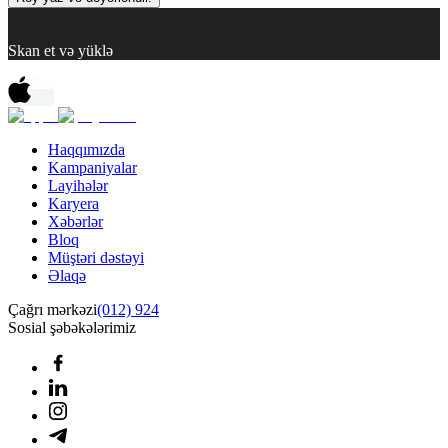
Skan et və yüklə
Haqqımızda
Kampaniyalar
Layihələr
Karyera
Xəbərlər
Bloq
Müştəri dəstəyi
Əlaqə
Çağrı mərkəzi
(012) 924
Sosial şəbəkələrimiz