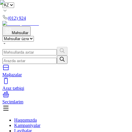
(012) 924
Məhsullar
Mağazalar
Araz tətbiqi
Seçimlərim
Haqqımızda
Kampaniyalar
Layihələr