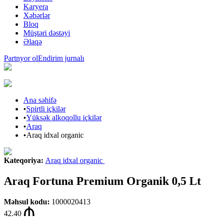
Karyera
Xəbərlər
Bloq
Müştəri dəstəyi
Əlaqə
Partnyor ol
Endirim jurnalı
Ana səhifə
•
Spirtli içkilər
•
Yüksək alkoqollu içkilər
•
Araq
•
Araq idxal organic
Kateqoriya
:
Araq idxal organic
Araq Fortuna Premium Organik 0,5 Lt
Məhsul kodu
:
1000020413
42.40