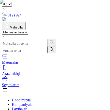
(012) 924
Məhsullar
Mağazalar
Araz tətbiqi
Seçimlərim
Haqqımızda
Kampaniyalar
Layihələr