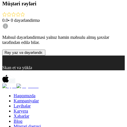
Müştəri rəyləri
0.0
•
0
dəyərləndirmə
Məhsul dəyərləndirməsi yalnız həmin məhsulu almış şəxslər
tərəfindən edilə bilər.
Rəy yaz və dəyərləndir.
Skan et və yüklə
Haqqımızda
Kampaniyalar
Layihələr
Karyera
Xəbərlər
Bloq
Müştəri dəstəyi