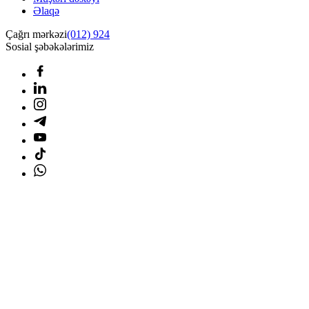
Əlaqə
Çağrı mərkəzi
(012) 924
Sosial şəbəkələrimiz