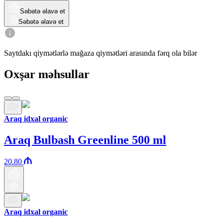
Səbətə əlavə et
Səbətə əlavə et
Saytdakı qiymətlərlə mağaza qiymətləri arasında fərq ola bilər
Oxşar məhsullar
Araq idxal organic
Araq Bulbash Greenline 500 ml
20.80
Araq idxal organic