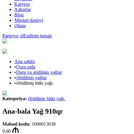
Karyera
Xəbərlər
Bloq
Müştəri dəstəyi
Əlaqə
Partnyor ol
Endirim jurnalı
Ana səhifə
•
Quru qida
•
Duru və əridilmiş yağlar
•
Əridilmiş yağlar
•
Əridilmiş bitki yağı
Kateqoriya
:
Əridilmiş bitki yağı
Ana-bala Yağ 910qr
Məhsul kodu
:
1000013038
9.00