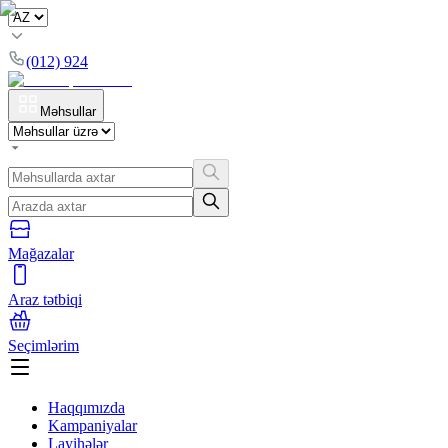
(012) 924
Məhsullar
Mağazalar
Araz tətbiqi
Seçimlərim
Haqqımızda
Kampaniyalar
Layihələr