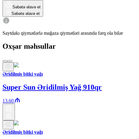
Səbətə əlavə et
Səbətə əlavə et
Saytdakı qiymətlərlə mağaza qiymətləri arasında fərq ola bilər
Oxşar məhsullar
Əridilmiş bitki yağı
Super Sun Əridilmiş Yağ 910qr
13.60
Əridilmiş bitki yağı