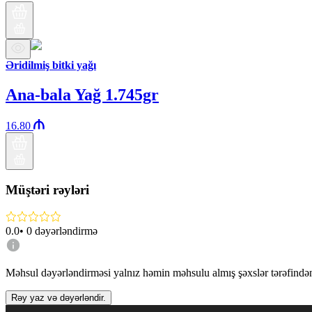
Əridilmiş bitki yağı
Ana-bala Yağ 1.745gr
16.80
Müştəri rəyləri
0.0
•
0
dəyərləndirmə
Məhsul dəyərləndirməsi yalnız həmin məhsulu almış şəxslər tərəfindən 
Rəy yaz və dəyərləndir.