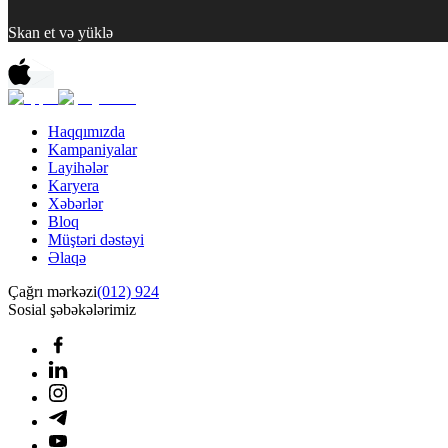
Skan et və yüklə
Haqqımızda
Kampaniyalar
Layihələr
Karyera
Xəbərlər
Bloq
Müştəri dəstəyi
Əlaqə
Çağrı mərkəzi
(012) 924
Sosial şəbəkələrimiz