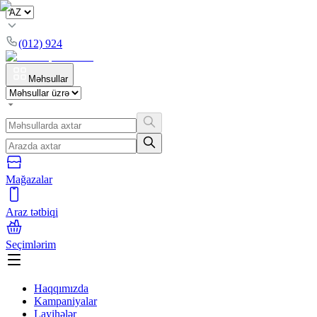
(012) 924
Məhsullar
Mağazalar
Araz tətbiqi
Seçimlərim
Haqqımızda
Kampaniyalar
Layihələr