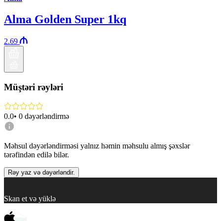
Alma Golden Super 1kq
2.69
Müştəri rəyləri
0.0
•
0
dəyərləndirmə
Məhsul dəyərləndirməsi yalnız həmin məhsulu almış şəxslər
tərəfindən edilə bilər.
Rəy yaz və dəyərləndir.
Skan et və yüklə