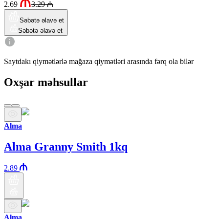
2.69
3.29
₼
Səbətə əlavə et
Səbətə əlavə et
Saytdakı qiymətlərlə mağaza qiymətləri arasında fərq ola bilər
Oxşar məhsullar
Alma
Alma Granny Smith 1kq
2.89
Alma