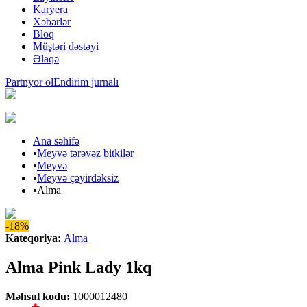
Karyera
Xəbərlər
Bloq
Müştəri dəstəyi
Əlaqə
Partnyor ol
Endirim jurnalı
Ana səhifə
•
Meyvə tərəvəz bitkilər
•
Meyvə
•
Meyvə çəyirdəksiz
•
Alma
-18%
Kateqoriya
:
Alma
Alma Pink Lady 1kq
Məhsul kodu
:
1000012480