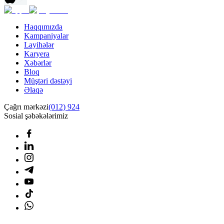
Haqqımızda
Kampaniyalar
Layihələr
Karyera
Xəbərlər
Bloq
Müştəri dəstəyi
Əlaqə
Çağrı mərkəzi
(012) 924
Sosial şəbəkələrimiz