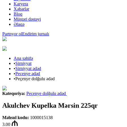
Karyera
Xəbərlər
Bloq
Müştəri dəstəyi
Əlaqə
Partnyor ol
Endirim jurnalı
Ana səhifə
•
Şirniyyat
•
Şirniyyat ədəd
•
Peçenye ədəd
•
Peçenye dolğulu ədəd
Kateqoriya
:
Peçenye dolğulu ədəd
Akulchev Kupelka Mərsin 225qr
Məhsul kodu
:
1000015138
3.00