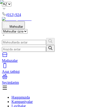
(012) 924
Məhsullar
Mağazalar
Araz tətbiqi
Seçimlərim
Haqqımızda
Kampaniyalar
Layihələr