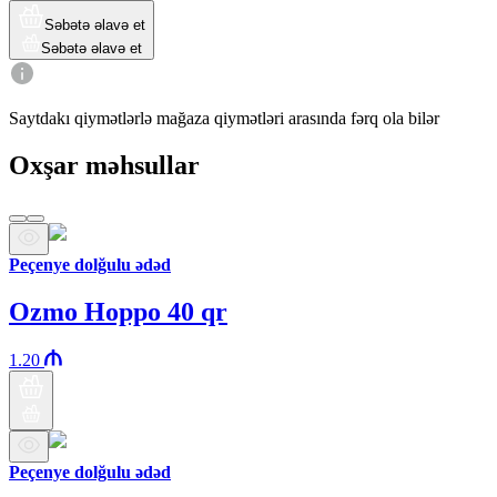
Səbətə əlavə et
Səbətə əlavə et
Saytdakı qiymətlərlə mağaza qiymətləri arasında fərq ola bilər
Oxşar məhsullar
Peçenye dolğulu ədəd
Ozmo Hoppo 40 qr
1.20
Peçenye dolğulu ədəd