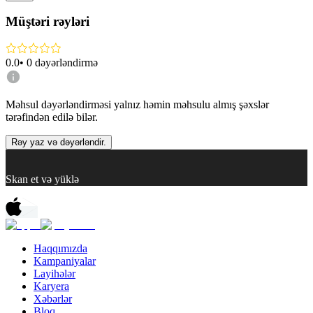
Müştəri rəyləri
0.0
•
0
dəyərləndirmə
Məhsul dəyərləndirməsi yalnız həmin məhsulu almış şəxslər
tərəfindən edilə bilər.
Rəy yaz və dəyərləndir.
Skan et və yüklə
Haqqımızda
Kampaniyalar
Layihələr
Karyera
Xəbərlər
Bloq