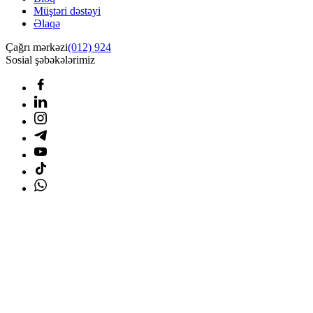
Müştəri dəstəyi
Əlaqə
Çağrı mərkəzi
(012) 924
Sosial şəbəkələrimiz