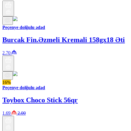
Peçenye dolğulu ədəd
Burcak Fin.Əzmeli Kremali 158gx18 Əti
2.70
16%
Peçenye dolğulu ədəd
Toybox Choco Stick 56qr
1.69
2.00