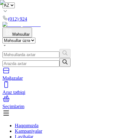
(012) 924
Məhsullar
Mağazalar
Araz tətbiqi
Seçimlərim
Haqqımızda
Kampaniyalar
Layihələr