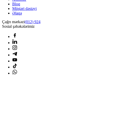
Bloq
Müştəri dəstəyi
Əlaqə
Çağrı mərkəzi
(012) 924
Sosial şəbəkələrimiz