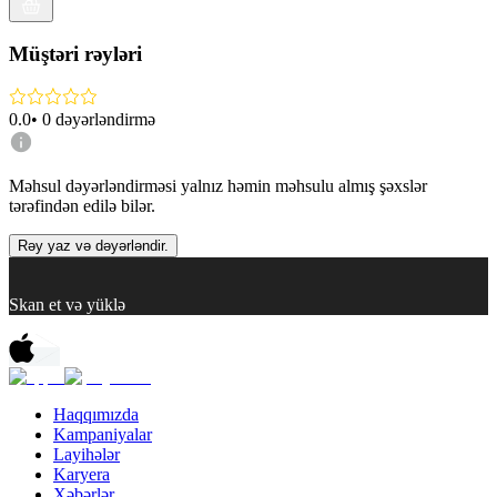
Müştəri rəyləri
0.0
•
0
dəyərləndirmə
Məhsul dəyərləndirməsi yalnız həmin məhsulu almış şəxslər
tərəfindən edilə bilər.
Rəy yaz və dəyərləndir.
Skan et və yüklə
Haqqımızda
Kampaniyalar
Layihələr
Karyera
Xəbərlər