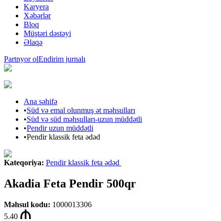
Karyera
Xəbərlər
Bloq
Müştəri dəstəyi
Əlaqə
Partnyor ol
Endirim jurnalı
Ana səhifə
•
Süd və emal olunmuş ət məhsulları
•
Süd və süd məhsulları-uzun müddətli
•
Pendir uzun müddətli
•
Pendir klassik feta ədəd
Kateqoriya
:
Pendir klassik feta ədəd
Akadia Feta Pendir 500qr
Məhsul kodu
:
1000013306
5.40