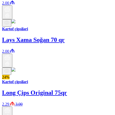
2.00
Kartof çipsiləri
Lays Xama Soğan 70 qr
2.00
24%
Kartof çipsiləri
Long Çips Original 75qr
2.29
3.00