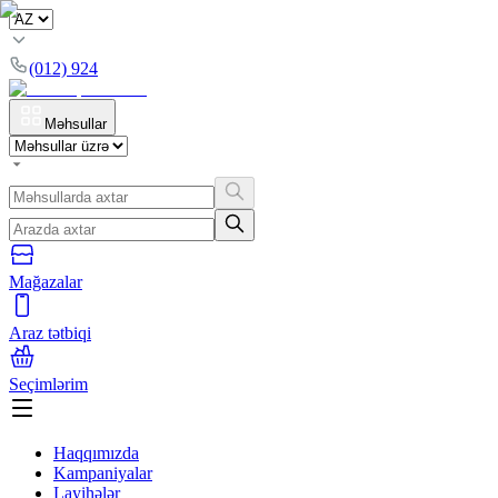
(012) 924
Məhsullar
Mağazalar
Araz tətbiqi
Seçimlərim
Haqqımızda
Kampaniyalar
Layihələr