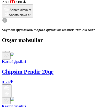
2.89
3.80
₼
Səbətə əlavə et
Səbətə əlavə et
Saytdakı qiymətlərlə mağaza qiymətləri arasında fərq ola bilər
Oxşar məhsullar
Kartof çipsiləri
Chipsim Pendir 20qr
0.50
Kartof çipsiləri