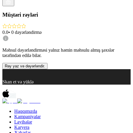
Müştəri rəyləri
0.0
•
0
dəyərləndirmə
Məhsul dəyərləndirməsi yalnız həmin məhsulu almış şəxslər
tərəfindən edilə bilər.
Rəy yaz və dəyərləndir.
Skan et və yüklə
Haqqımızda
Kampaniyalar
Layihələr
Karyera
Xəbərlər