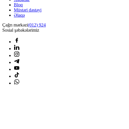
Bloq
Müştəri dəstəyi
Əlaqə
Çağrı mərkəzi
(012) 924
Sosial şəbəkələrimiz