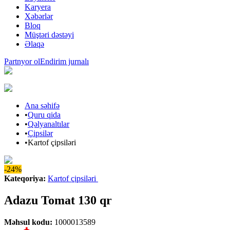
Karyera
Xəbərlər
Bloq
Müştəri dəstəyi
Əlaqə
Partnyor ol
Endirim jurnalı
Ana səhifə
•
Quru qida
•
Qəlyanaltılar
•
Çipsilər
•
Kartof çipsiləri
-24%
Kateqoriya
:
Kartof çipsiləri
Adazu Tomat 130 qr
Məhsul kodu
:
1000013589