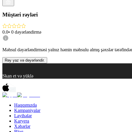
Müştəri rəyləri
0.0
•
0
dəyərləndirmə
Məhsul dəyərləndirməsi yalnız həmin məhsulu almış şəxslər tərəfindən 
Rəy yaz və dəyərləndir.
Skan et və yüklə
Haqqımızda
Kampaniyalar
Layihələr
Karyera
Xəbərlər
Bloq