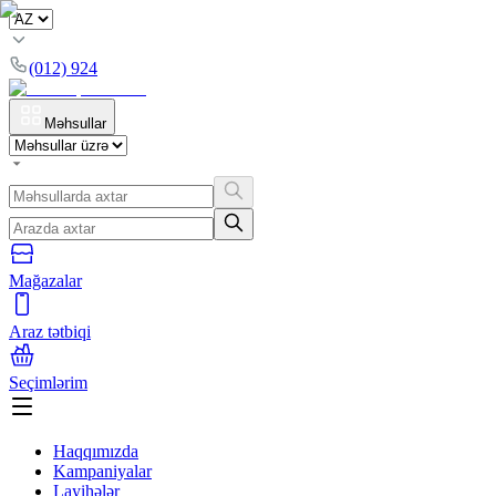
(012) 924
Məhsullar
Mağazalar
Araz tətbiqi
Seçimlərim
Haqqımızda
Kampaniyalar
Layihələr