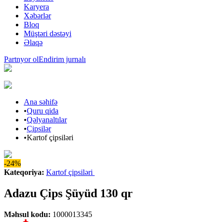
Karyera
Xəbərlər
Bloq
Müştəri dəstəyi
Əlaqə
Partnyor ol
Endirim jurnalı
Ana səhifə
•
Quru qida
•
Qəlyanaltılar
•
Çipsilər
•
Kartof çipsiləri
-24%
Kateqoriya
:
Kartof çipsiləri
Adazu Çips Şüyüd 130 qr
Məhsul kodu
:
1000013345