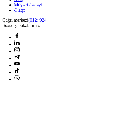
Müştəri dəstəyi
Əlaqə
Çağrı mərkəzi
(012) 924
Sosial şəbəkələrimiz