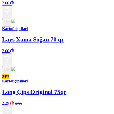
2.00
Kartof çipsiləri
Lays Xama Soğan 70 qr
2.00
24%
Kartof çipsiləri
Long Çips Original 75qr
2.29
3.00