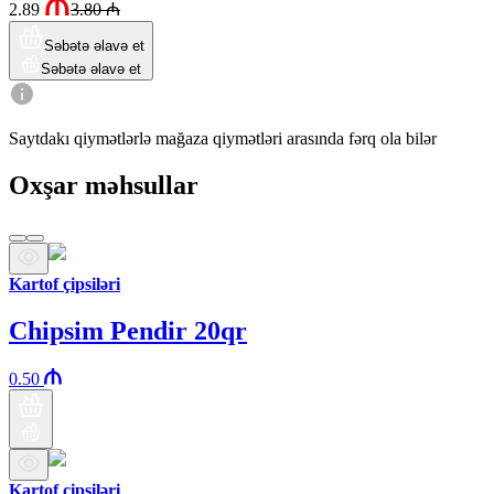
2.89
3.80
₼
Səbətə əlavə et
Səbətə əlavə et
Saytdakı qiymətlərlə mağaza qiymətləri arasında fərq ola bilər
Oxşar məhsullar
Kartof çipsiləri
Chipsim Pendir 20qr
0.50
Kartof çipsiləri