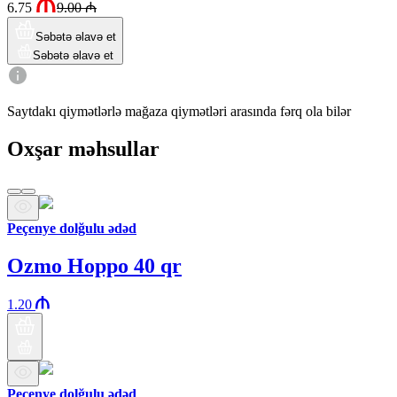
6.75
9.00
₼
Səbətə əlavə et
Səbətə əlavə et
Saytdakı qiymətlərlə mağaza qiymətləri arasında fərq ola bilər
Oxşar məhsullar
Peçenye dolğulu ədəd
Ozmo Hoppo 40 qr
1.20
Peçenye dolğulu ədəd