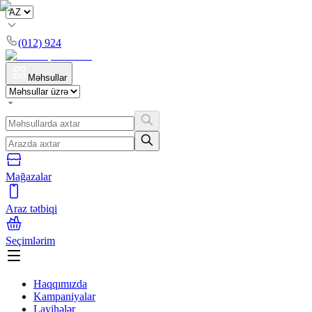
(012) 924
Məhsullar
Mağazalar
Araz tətbiqi
Seçimlərim
Haqqımızda
Kampaniyalar
Layihələr