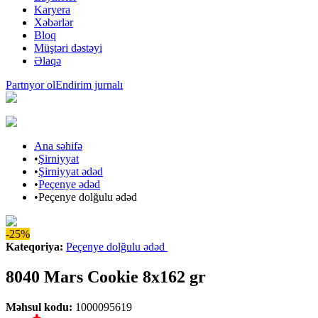
Karyera
Xəbərlər
Bloq
Müştəri dəstəyi
Əlaqə
Partnyor ol
Endirim jurnalı
Ana səhifə
•
Şirniyyat
•
Şirniyyat ədəd
•
Peçenye ədəd
•
Peçenye dolğulu ədəd
-25%
Kateqoriya
:
Peçenye dolğulu ədəd
8040 Mars Cookie 8x162 gr
Məhsul kodu
:
1000095619