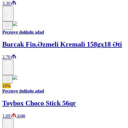
3.30
Peçenye dolğulu ədəd
Burcak Fin.Əzmeli Kremali 158gx18 Əti
2.70
16%
Peçenye dolğulu ədəd
Toybox Choco Stick 56qr
1.69
2.00