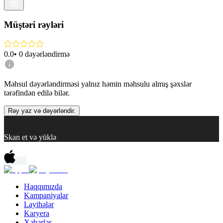
Müştəri rəyləri
0.0
•
0
dəyərləndirmə
Məhsul dəyərləndirməsi yalnız həmin məhsulu almış şəxslər
tərəfindən edilə bilər.
Rəy yaz və dəyərləndir.
Skan et və yüklə
Haqqımızda
Kampaniyalar
Layihələr
Karyera
Xəbərlər