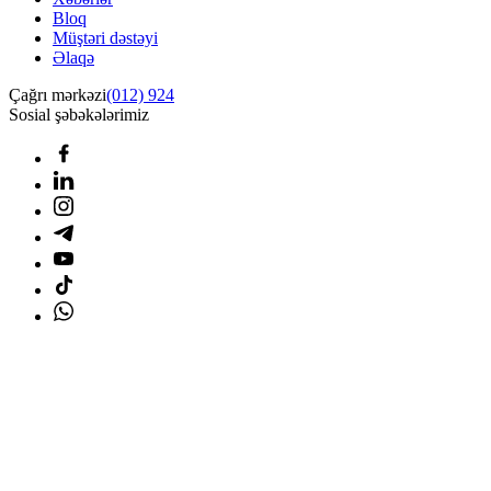
Bloq
Müştəri dəstəyi
Əlaqə
Çağrı mərkəzi
(012) 924
Sosial şəbəkələrimiz