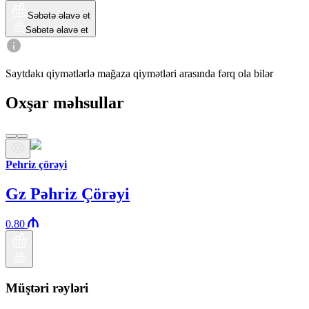
Səbətə əlavə et
Səbətə əlavə et
Saytdakı qiymətlərlə mağaza qiymətləri arasında fərq ola bilər
Oxşar məhsullar
Pehriz çörəyi
Gz Pəhriz Çörəyi
0.80
Müştəri rəyləri