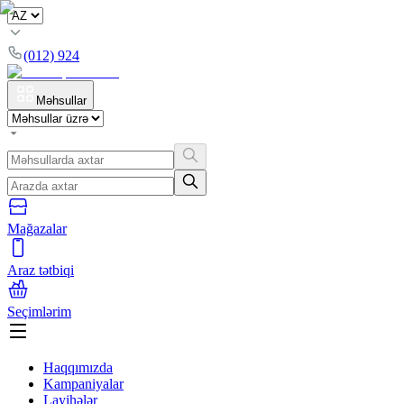
(012) 924
Məhsullar
Mağazalar
Araz tətbiqi
Seçimlərim
Haqqımızda
Kampaniyalar
Layihələr