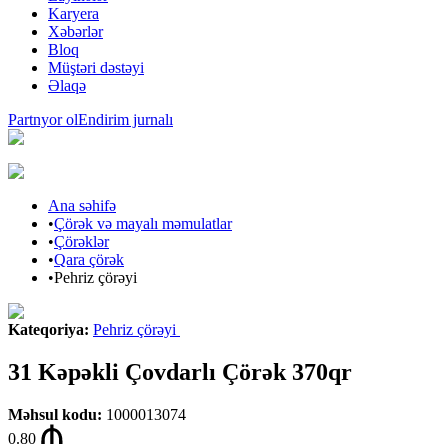
Karyera
Xəbərlər
Bloq
Müştəri dəstəyi
Əlaqə
Partnyor ol
Endirim jurnalı
Ana səhifə
•
Çörək və mayalı məmulatlar
•
Çörəklər
•
Qara çörək
•
Pehriz çörəyi
Kateqoriya
:
Pehriz çörəyi
31 Kəpəkli Çovdarlı Çörək 370qr
Məhsul kodu
:
1000013074
0.80