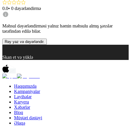
0.0
•
0
dəyərləndirmə
Məhsul dəyərləndirməsi yalnız həmin məhsulu almış şəxslər
tərəfindən edilə bilər.
Rəy yaz və dəyərləndir.
Skan et və yüklə
Haqqımızda
Kampaniyalar
Layihələr
Karyera
Xəbərlər
Bloq
Müştəri dəstəyi
Əlaqə