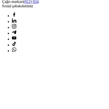
Çağrı mərkəzi
(012) 924
Sosial şəbəkələrimiz
Ana səhifə
Məhsullar