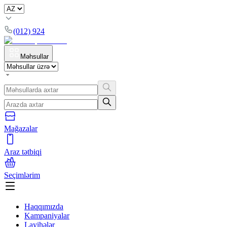
(012) 924
Məhsullar
Mağazalar
Araz tətbiqi
Seçimlərim
Haqqımızda
Kampaniyalar
Layihələr