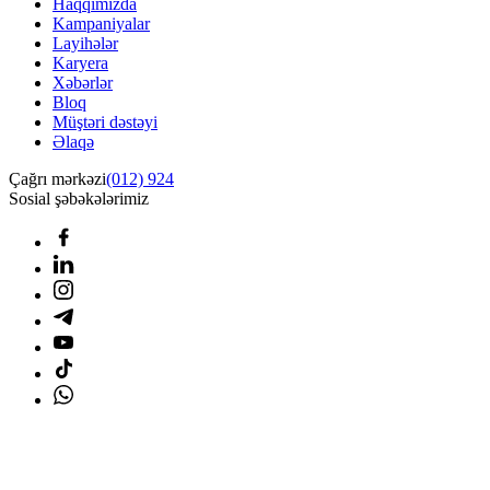
Haqqımızda
Kampaniyalar
Layihələr
Karyera
Xəbərlər
Bloq
Müştəri dəstəyi
Əlaqə
Çağrı mərkəzi
(012) 924
Sosial şəbəkələrimiz