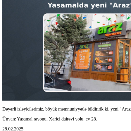
Dəyərli izləyicilərimiz, böyük məmnuniyyətlə bildiririk ki, yeni "Araz
Ünvan: Yasamal rayonu, Xarici dairəvi yolu, ev 28.
28.02.2025