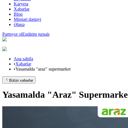
Karyera
Xəbərlər
Bloq
Müştəri dəstəyi
Əlaqə
Partnyor ol
Endirim jurnalı
Ana səhifə
•
Xəbərlər
•
Yasamalda "araz" supermarket
Bütün xəbərlər
Yasamalda "Araz" Supermarke