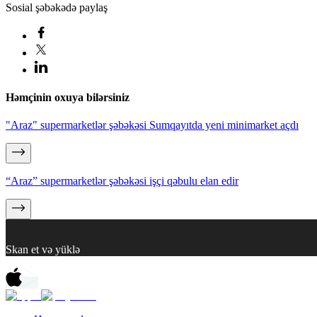
Sosial şəbəkədə paylaş
Həmçinin oxuya bilərsiniz
"Araz" supermarketlər şəbəkəsi Sumqayıtda yeni minimarket açdı
“Araz” supermarketlər şəbəkəsi işçi qəbulu elan edir
Skan et və yüklə