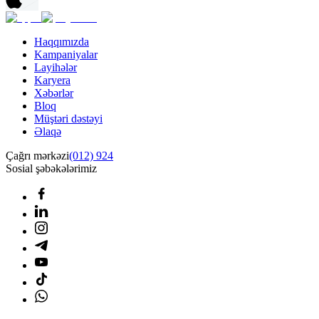
Haqqımızda
Kampaniyalar
Layihələr
Karyera
Xəbərlər
Bloq
Müştəri dəstəyi
Əlaqə
Çağrı mərkəzi
(012) 924
Sosial şəbəkələrimiz