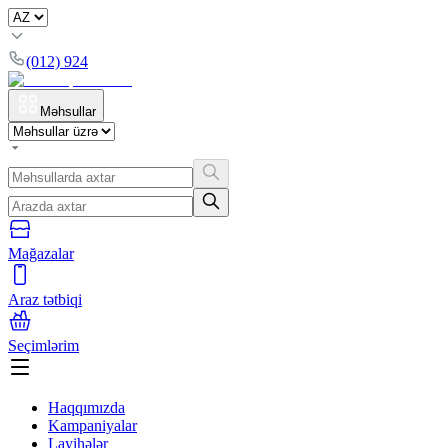
(012) 924
Məhsullar
Mağazalar
Araz tətbiqi
Seçimlərim
Haqqımızda
Kampaniyalar
Layihələr