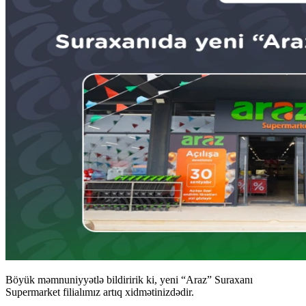
Böyük məmnuniyyətlə bildiririk ki, yeni “Araz” Suraxanı
Supermarket filialımız artıq xidmətinizdədir.