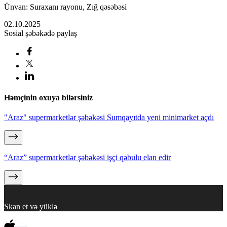
Ünvan: Suraxanı rayonu, Zığ qəsəbəsi
02.10.2025
Sosial şəbəkədə paylaş
Həmçinin oxuya bilərsiniz
"Araz" supermarketlər şəbəkəsi Sumqayıtda yeni minimarket açdı
“Araz” supermarketlər şəbəkəsi işçi qəbulu elan edir
Skan et və yüklə