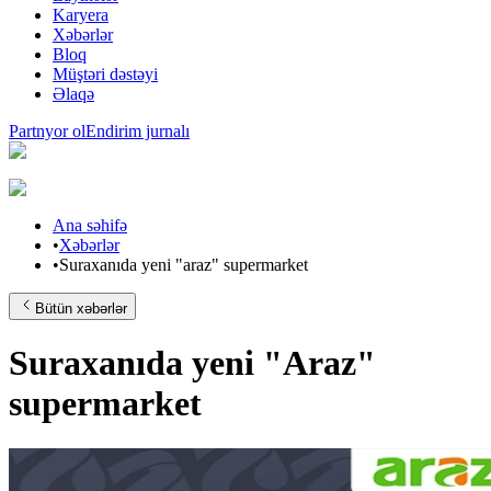
Karyera
Xəbərlər
Bloq
Müştəri dəstəyi
Əlaqə
Partnyor ol
Endirim jurnalı
Ana səhifə
•
Xəbərlər
•
Suraxanıda yeni "araz" supermarket
Bütün xəbərlər
Suraxanıda yeni "Araz"
supermarket