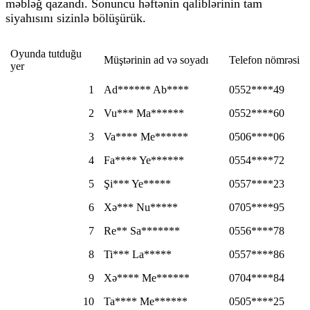
məbləğ qazandı. Sonuncu həftənin qaliblərinin tam
siyahısını sizinlə bölüşürük.
Oyunda tutduğu
Müştərinin ad və soyadı
Telefon nömrəsi
yer
1
Ad****** Ab****
0552****49
2
Vu*** Ma******
0552****60
3
Va**** Me******
0506****06
4
Fa**** Ye******
0554****72
5
Şi*** Ye*****
0557****23
6
Xə*** Nu*****
0705****95
7
Re** Sa*******
0556****78
8
Ti*** La*****
0557****86
9
Xə**** Me******
0704****84
10
Ta**** Me******
0505****25