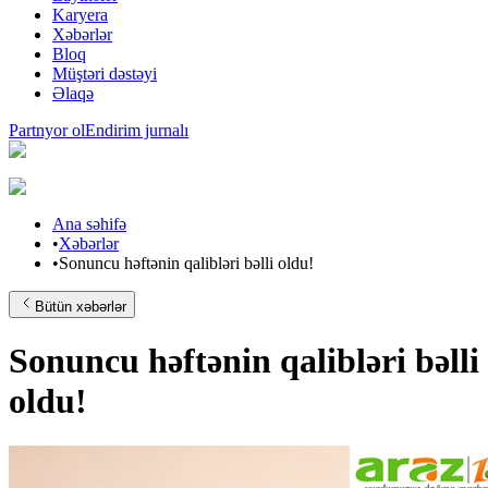
Karyera
Xəbərlər
Bloq
Müştəri dəstəyi
Əlaqə
Partnyor ol
Endirim jurnalı
Ana səhifə
•
Xəbərlər
•
Sonuncu həftənin qalibləri bəlli oldu!
Bütün xəbərlər
Sonuncu həftənin qalibləri bəlli
oldu!