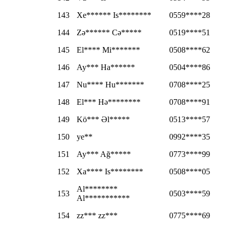
143
Xe****** Is********
0559****28
144
Zə****** Cə*****
0519****51
145
El**** Mi*******
0508****62
146
Ay*** Ha******
0504****86
147
Nu**** Hu*******
0708****25
148
El*** Hə********
0708****91
149
Kö*** Əl*****
0513****57
150
ye**
0992****35
151
Ay*** Ağ*****
0773****99
152
Xa**** Is********
0508****05
Al********
153
0503****59
Al***********
154
zz*** zz***
0775****69