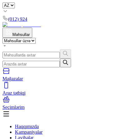
(012) 924
Məhsullar
Mağazalar
Araz tətbiqi
Seçimlərim
Haqqımızda
Kampaniyalar
Layihələr