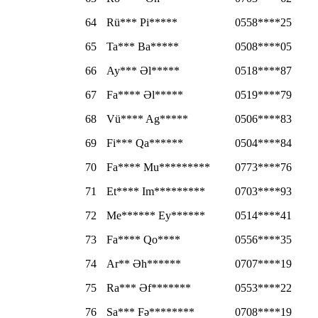
64
Rü*** Pi*****
0558****25
65
Ta*** Ba*****
0508****05
66
Ay*** Əl*****
0518****87
67
Fa**** Əl*****
0519****79
68
Vü**** Ag*****
0506****83
69
Fi*** Qa******
0504****84
70
Fa**** Mu*********
0773****76
71
Et**** Im*********
0703****93
72
Me****** Ey******
0514****41
73
Fa**** Qo****
0556****35
74
Ar** Əh******
0707****19
75
Ra*** Əf*******
0553****22
76
Sa*** Fə********
0708****19