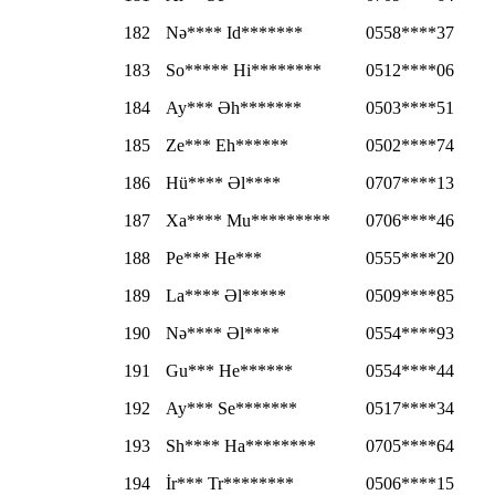
182
Nə**** Id*******
0558****37
183
So***** Hi********
0512****06
184
Ay*** Əh*******
0503****51
185
Ze*** Eh******
0502****74
186
Hü**** Əl****
0707****13
187
Xa**** Mu*********
0706****46
188
Pe*** He***
0555****20
189
La**** Əl*****
0509****85
190
Nə**** Əl****
0554****93
191
Gu*** He******
0554****44
192
Ay*** Se*******
0517****34
193
Sh**** Ha********
0705****64
194
İr*** Tr********
0506****15