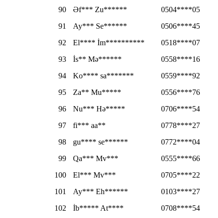
90
Əf*** Zu******
0504****05
91
Ay*** Se******
0506****45
92
El**** İm**********
0518****07
93
İs** Mə******
0558****16
94
Ko**** sa*******
0559****92
95
Za** Mu*****
0556****76
96
Nu*** Hə*****
0706****54
97
fi*** aa**
0778****27
98
gu**** se******
0772****04
99
Qa*** Mv***
0555****66
100
El*** Mv***
0705****22
101
Ay*** Eh******
0103****27
102
İb***** At****
0708****54