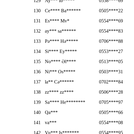
129
Ay*** İb*****
0558****69
130
Ce**** Ba******
0505****22
131
Es**** Mv*
0554****69
132
ay*** sa******
0554****83
133
Pə**** Hə*****
0706****88
134
Si**** Ey*****
0553****27
135
No**** Əl****
0513****05
136
Ni*** Os*****
0503****31
137
la** Cə******
0702****84
138
zz**** zz****
0506****28
139
Sa**** He********
0705****97
140
Qa***
0505****66
141
va***
0554****08
142
Vu*** Is*******
0554****95