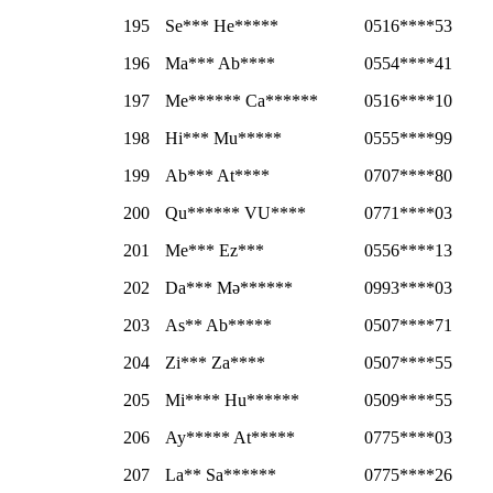
195
Se*** He*****
0516****53
196
Ma*** Ab****
0554****41
197
Me****** Ca******
0516****10
198
Hi*** Mu*****
0555****99
199
Ab*** At****
0707****80
200
Qu****** VU****
0771****03
201
Me*** Ez***
0556****13
202
Da*** Mə******
0993****03
203
As** Ab*****
0507****71
204
Zi*** Za****
0507****55
205
Mi**** Hu******
0509****55
206
Ay***** At*****
0775****03
207
La** Sa******
0775****26