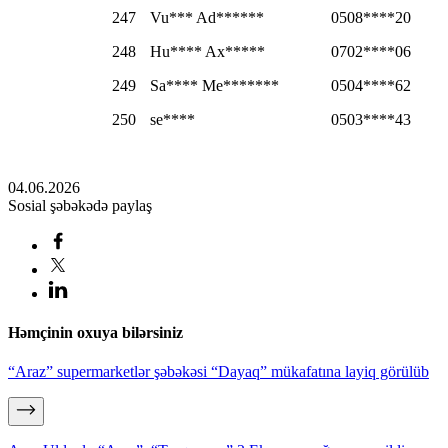
247
Vu*** Ad******
0508****20
248
Hu**** Ax*****
0702****06
249
Sa**** Me*******
0504****62
250
se****
0503****43
04.06.2026
Sosial şəbəkədə paylaş
Həmçinin oxuya bilərsiniz
“Araz” supermarketlər şəbəkəsi “Dayaq” mükafatına layiq görülüb