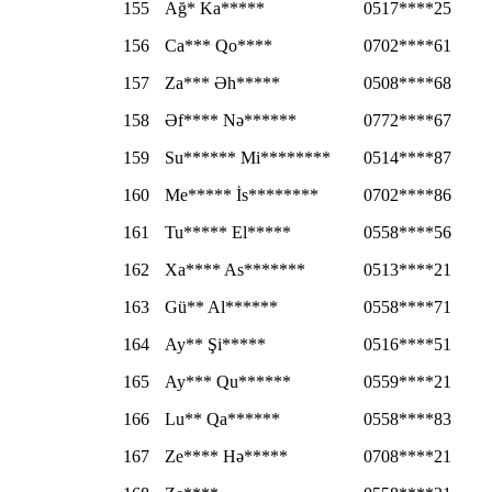
155
Ağ* Ka*****
0517****25
156
Ca*** Qo****
0702****61
157
Za*** Əh*****
0508****68
158
Əf**** Nə******
0772****67
159
Su****** Mi********
0514****87
160
Me***** İs********
0702****86
161
Tu***** El*****
0558****56
162
Xa**** As*******
0513****21
163
Gü** Al******
0558****71
164
Ay** Şi*****
0516****51
165
Ay*** Qu******
0559****21
166
Lu** Qa******
0558****83
167
Ze**** Hə*****
0708****21