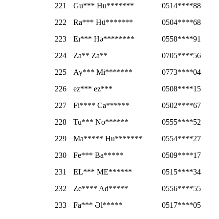
221
Gu*** Hu*******
0514****88
222
Ra*** Hü*******
0504****68
223
Eı*** Hə********
0558****91
224
Za** Za**
0705****56
225
Ay*** Mi*******
0773****04
226
ez*** ez***
0508****15
227
Fi**** Ca******
0502****67
228
Tu*** No******
0555****52
229
Ma***** Hu*******
0554****27
230
Fe*** Ba*****
0509****17
231
EL*** ME******
0515****34
232
Ze**** Ad*****
0556****55
233
Fa*** Əl*****
0517****05