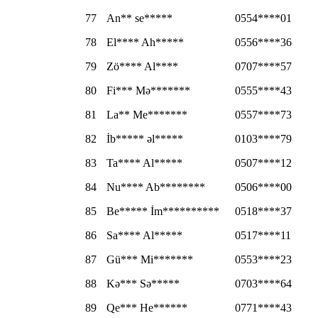
77
An** se*****
0554****01
78
El**** Ah*****
0556****36
79
Zö**** Al****
0707****57
80
Fi*** Mə*******
0555****43
81
La** Me*******
0557****73
82
İb***** əl*****
0103****79
83
Ta**** Al*****
0507****12
84
Nu**** Ab********
0506****00
85
Be***** İm**********
0518****37
86
Sa**** Al*****
0517****11
87
Gü*** Mi*******
0553****23
88
Kə*** Sə*****
0703****64
89
Qe*** He******
0771****43