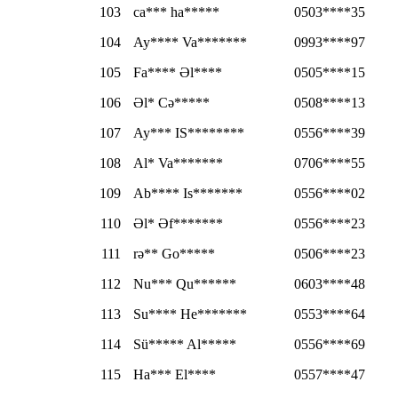
103
ca*** ha*****
0503****35
104
Ay**** Va*******
0993****97
105
Fa**** Əl****
0505****15
106
Əl* Cə*****
0508****13
107
Ay*** IS********
0556****39
108
Al* Va*******
0706****55
109
Ab**** Is*******
0556****02
110
Əl* Əf*******
0556****23
111
rə** Go*****
0506****23
112
Nu*** Qu******
0603****48
113
Su**** He*******
0553****64
114
Sü***** Al*****
0556****69
115
Ha*** El****
0557****47