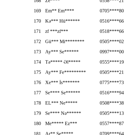
168
Ze****
0558****21
169
Em** Em****
0705****80
170
Kə*** Hü******
0516****66
171
zf ***zf***
0518****66
172
Gü*** Mi********
0505****02
173
Ay*** Se******
0997****00
174
Tə***** Əl*****
0555****19
175
Ay*** Fe*********
0505****21
176
Xe*** İs*******
0775****73
177
Se**** Se******
0516****94
178
EL*** Ne*****
0508****38
179
Se**** Nə******
0505****13
180
Me***** Ez***
0557****87
181
Ar** Se*****
0709****64