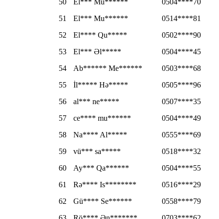
50
El*** Mu******
0504****70
51
El*** Mu******
0514****81
52
El**** Qu*****
0502****90
53
El*** Əl*****
0504****45
54
Ab****** Me******
0503****68
55
İl***** Hə*****
0505****96
56
al*** ne*****
0507****35
57
ce**** mu******
0504****49
58
Na**** Al*****
0555****69
59
vü*** sa*****
0518****32
60
Ay*** Qa******
0504****55
61
Rə**** Is********
0516****29
62
Gü**** Se******
0558****79
63
Rö**** Ən*******
0703****62