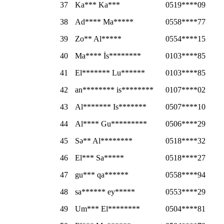
37
Ka*** Ka***
0519****09
38
Ad**** Ma*****
0558****77
39
Zo** Al*****
0554****15
40
Ma**** İs********
0103****85
41
El******* Lu******
0103****85
42
an******** is********
0107****02
43
Al******* Is*******
0507****10
44
Al**** Gu*********
0506****29
45
Sə** Al********
0518****32
46
El*** Sa*****
0518****27
47
gu*** qa******
0558****94
48
sa****** ey*****
0553****29
49
Um*** El********
0504****81