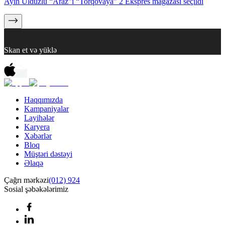
Ayın Ulduzlu “Araz”ı “Torqovaya” 2 Ekspres mağazası seçildi
Skan et və yüklə
Haqqımızda
Kampaniyalar
Layihələr
Karyera
Xəbərlər
Bloq
Müştəri dəstəyi
Əlaqə
Çağrı mərkəzi
(012) 924
Sosial şəbəkələrimiz