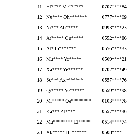
11
Hi**** Me******
0707****84
12
Nu**** Əh*******
0777****09
13
Ni*** Ab*****
0993****23
14
Af***** Qu*****
0552****86
15
Al* Ib*******
0556****33
16
Mu**** Ye*****
0509****21
17
Xə**** Ye******
0702****49
18
Se*** Ax*******
0557****76
19
Qi***** Ye******
0559****98
20
Mi***** Qə********
0103****78
21
Ka*** Al****
0557****36
22
Mu******** El*****
0514****74
23
Ab***** Bü******
0508****11