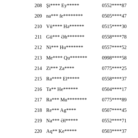
208
Şi**** Ey*****
0552****87
209
na*** fe********
0505****47
210
Vü**** Hə******
0515****30
211
Gü*** Əh*******
0558****78
212
Ni*** Hu*******
0557****52
213
Me**** Qu*******
0998****58
214
Zi*** Za****
0775****25
215
Ra**** El*****
0558****37
216
Ta** He******
0504****17
217
Ra*** Mu********
0775****89
218
Re*** Ag****
0507****45
219
Na*** Əl*****
0552****71
220
Aq** Ke*****
0503****37