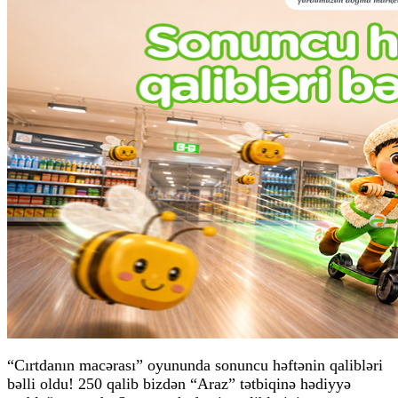
“Cırtdanın macərası” oyununda sonuncu həftənin qalibləri
bəlli oldu! 250 qalib bizdən “Araz” tətbiqinə hədiyyə