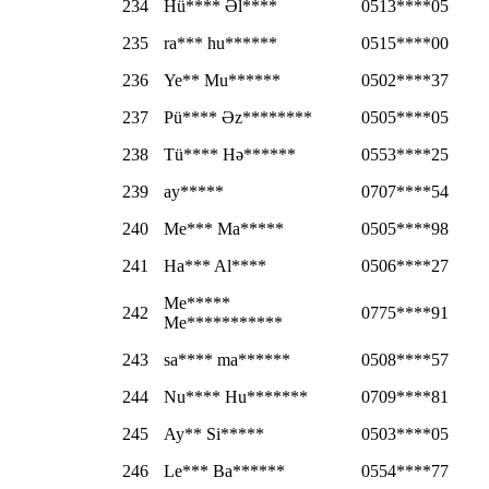
234
Hü**** Əl****
0513****05
235
ra*** hu******
0515****00
236
Ye** Mu******
0502****37
237
Pü**** Əz********
0505****05
238
Tü**** Hə******
0553****25
239
ay*****
0707****54
240
Me*** Ma*****
0505****98
241
Ha*** Al****
0506****27
Me*****
242
0775****91
Me***********
243
sa**** ma******
0508****57
244
Nu**** Hu*******
0709****81
245
Ay** Si*****
0503****05
246
Le*** Ba******
0554****77