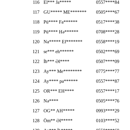
116
El*** Ja*****
0557****84
117
GU***** ME*******
0505****67
118
Pü**** Fa******
0517****38
119
Pü**** Hə******
0708****28
120
Na***** Ef*******
0558****19
121
se*** eh******
0502****69
122
İb*** Əl****
0507****09
123
Ay*** Me********
0775****77
124
Ay**** pa******
0557****87
125
OR*** EH****
0557****17
126
Nə****
0505****76
127
OG** AH*****
0993****29
128
Öm** Əl*****
0103****52