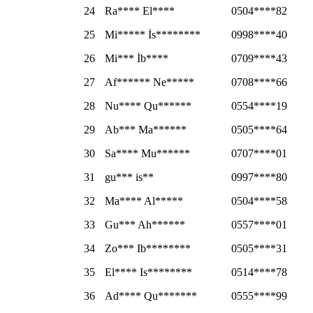
24
Ra**** El****
0504****82
25
Mi***** İs********
0998****40
26
Mi*** İb****
0709****43
27
Af****** Ne*****
0708****66
28
Nu**** Qu******
0554****19
29
Ab*** Ma******
0505****64
30
Sa**** Mu******
0707****01
31
gu*** is**
0997****80
32
Ma**** Al*****
0504****58
33
Gu*** Ah******
0557****01
34
Zo*** Ib********
0505****31
35
El**** Is********
0514****78
36
Ad**** Qu*******
0555****99