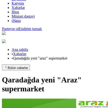
Karyera
Xəbərlər
Bloq
Müştəri dəstəyi
Əlaqə
Partnyor ol
Endirim jurnalı
Ana səhifə
•
Xəbərlər
•
Qaradağda yeni "araz" supermarket
Bütün xəbərlər
Qaradağda yeni "Araz"
supermarket