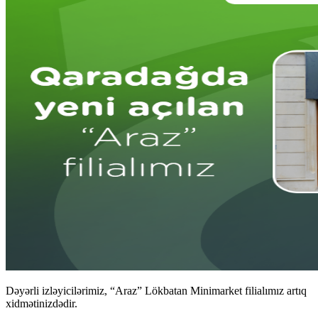
Dəyərli izləyicilərimiz, “Araz” Lökbatan Minimarket filialımız artıq
xidmətinizdədir.