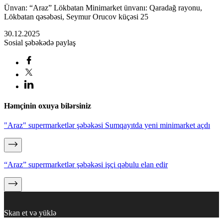
Ünvan: “Araz” Lökbatan Minimarket ünvanı: Qaradağ rayonu,
Lökbatan qəsəbəsi, Seymur Orucov küçəsi 25
30.12.2025
Sosial şəbəkədə paylaş
Həmçinin oxuya bilərsiniz
"Araz" supermarketlər şəbəkəsi Sumqayıtda yeni minimarket açdı
“Araz” supermarketlər şəbəkəsi işçi qəbulu elan edir
Skan et və yüklə