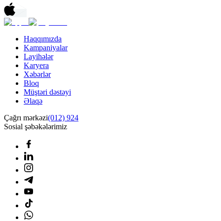
Haqqımızda
Kampaniyalar
Layihələr
Karyera
Xəbərlər
Bloq
Müştəri dəstəyi
Əlaqə
Çağrı mərkəzi
(012) 924
Sosial şəbəkələrimiz