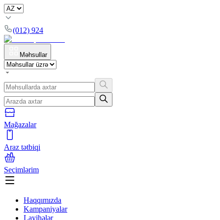
(012) 924
Məhsullar
Mağazalar
Araz tətbiqi
Seçimlərim
Haqqımızda
Kampaniyalar
Layihələr