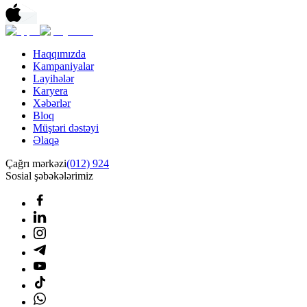
Haqqımızda
Kampaniyalar
Layihələr
Karyera
Xəbərlər
Bloq
Müştəri dəstəyi
Əlaqə
Çağrı mərkəzi
(012) 924
Sosial şəbəkələrimiz