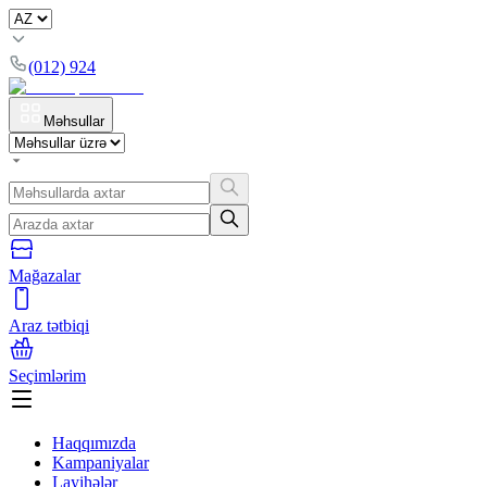
(012) 924
Məhsullar
Mağazalar
Araz tətbiqi
Seçimlərim
Haqqımızda
Kampaniyalar
Layihələr