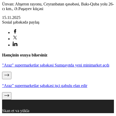
Ünvan: Abşeron rayonu, Ceyranbatan qəsəbəsi, Bakı-Quba yolu 26-
cı km., Ə.Paşayev küçəsi
15.11.2025
Sosial şəbəkədə paylaş
Həmçinin oxuya bilərsiniz
"Araz" supermarketlər şəbəkəsi Sumqayıtda yeni minimarket açdı
“Araz” supermarketlər şəbəkəsi işçi qəbulu elan edir
Skan et və yüklə