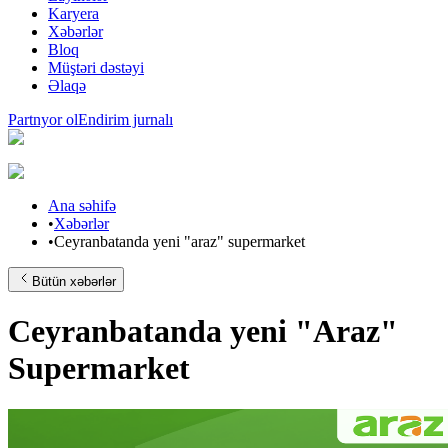
Karyera
Xəbərlər
Bloq
Müştəri dəstəyi
Əlaqə
Partnyor ol
Endirim jurnalı
Ana səhifə
•
Xəbərlər
•
Ceyranbatanda yeni "araz" supermarket
Bütün xəbərlər
Ceyranbatanda yeni "Araz"
Supermarket