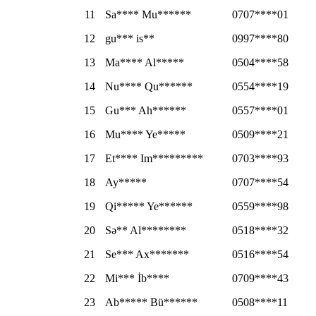
11
Sa**** Mu******
0707****01
12
gu*** is**
0997****80
13
Ma**** Al*****
0504****58
14
Nu**** Qu******
0554****19
15
Gu*** Ah******
0557****01
16
Mu**** Ye*****
0509****21
17
Et**** Im*********
0703****93
18
Ay*****
0707****54
19
Qi***** Ye******
0559****98
20
Sə** Al********
0518****32
21
Se*** Ax*******
0516****54
22
Mi*** İb****
0709****43
23
Ab***** Bü******
0508****11