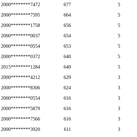
2000********7472
677
5
2000********7595
664
5
2000********1758
656
5
2000********0037
654
5
2000********0554
653
5
2000********0372
640
5
2015********1284
640
5
2000********4212
629
3
2000********8306
624
3
2000********0554
616
3
2000********5879
616
3
2000********7566
616
3
2000********3920
611
3