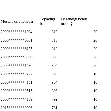
Topladığı
Qazandığı bonus
Müştəri kart nömrəsi
bal
məbləğ
2000********1304
818
20
2000********6561
816
20
2000********6175
810
20
2000********3060
808
20
2000********1580
805
20
2000********9227
805
10
2000********4151
804
10
2000********9515
803
10
2000********4159
792
10
2015********9096
781
10