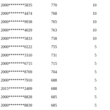
2000********5835
770
10
2000********4474
768
10
2000********9938
765
10
2000********4029
763
10
2000********5833
758
10
2000********0222
755
5
2000********3310
731
5
2000********6715
715
5
2000********8769
704
5
2000********7910
688
5
2015********2409
688
5
2000********8828
685
5
2000********8839
685
5