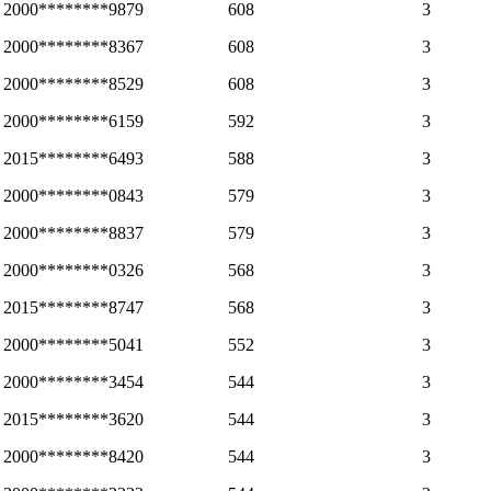
2000********9879
608
3
2000********8367
608
3
2000********8529
608
3
2000********6159
592
3
2015********6493
588
3
2000********0843
579
3
2000********8837
579
3
2000********0326
568
3
2015********8747
568
3
2000********5041
552
3
2000********3454
544
3
2015********3620
544
3
2000********8420
544
3