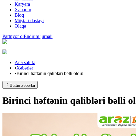
Karyera
Xəbərlər
Bloq
Müştəri dəstəyi
Əlaqə
Partnyor ol
Endirim jurnalı
Ana səhifə
•
Xəbərlər
•
Birinci həftənin qalibləri bəlli oldu!
Bütün xəbərlər
Birinci həftənin qalibləri bəlli o