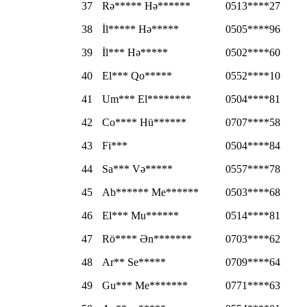
37
Rə***** Hə******
0513****27
38
İl***** Hə*****
0505****96
39
İl*** Hə*****
0502****60
40
El*** Qo*****
0552****10
41
Um*** El********
0504****81
42
Co**** Hü******
0707****58
43
Fi***
0504****84
44
Sa*** Və*****
0557****78
45
Ab****** Me******
0503****68
46
El*** Mu******
0514****81
47
Rö**** Ən*******
0703****62
48
Ar** Se*****
0709****64
49
Gu*** Me*******
0771****63