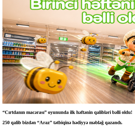
“Cırtdanın macərası” oyununda ilk həftənin qalibləri bəlli oldu!
250 qalib bizdən “Araz” tətbiqinə hədiyyə məbləğ qazandı.