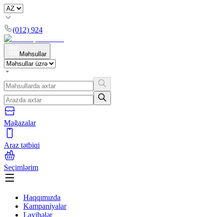
(012) 924
Məhsullar
Mağazalar
Araz tətbiqi
Seçimlərim
Haqqımızda
Kampaniyalar
Layihələr