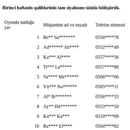
Birinci həftənin qaliblərinin tam siyahısını sizinlə bölüşürük.
Oyunda tutduğu
Müştərinin ad və soyadı
Telefon nömrəsi
yer
1
Re** Sa*******
0556****78
2
Ad****** Ab****
0552****49
3
Ka*** Al****
0557****36
4
Ti*** La*****
0557****86
5
Va**** Me******
0506****06
6
Vü*** No******
0505****11
7
Al* Ib*******
0556****33
8
Ay** Hü*******
0553****50
9
Ka*** Ka***
0519****09
10
Ra**** El****
0504****82