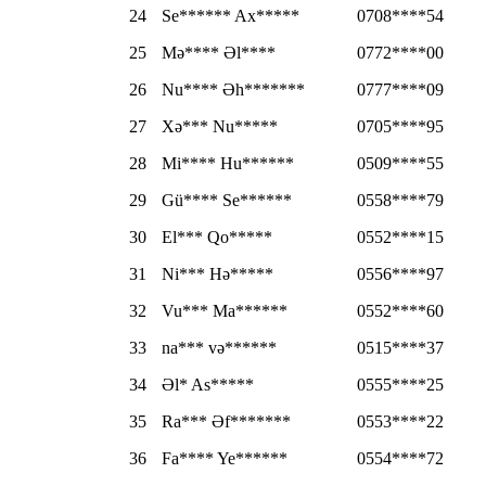
24
Se****** Ax*****
0708****54
25
Mə**** Əl****
0772****00
26
Nu**** Əh*******
0777****09
27
Xə*** Nu*****
0705****95
28
Mi**** Hu******
0509****55
29
Gü**** Se******
0558****79
30
El*** Qo*****
0552****15
31
Ni*** Hə*****
0556****97
32
Vu*** Ma******
0552****60
33
na*** və******
0515****37
34
Əl* As*****
0555****25
35
Ra*** Əf*******
0553****22
36
Fa**** Ye******
0554****72