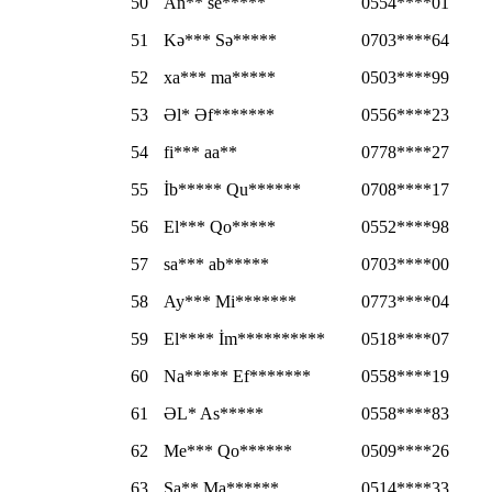
50
An** se*****
0554****01
51
Kə*** Sə*****
0703****64
52
xa*** ma*****
0503****99
53
Əl* Əf*******
0556****23
54
fi*** aa**
0778****27
55
İb***** Qu******
0708****17
56
El*** Qo*****
0552****98
57
sa*** ab*****
0703****00
58
Ay*** Mi*******
0773****04
59
El**** İm**********
0518****07
60
Na***** Ef*******
0558****19
61
ƏL* As*****
0558****83
62
Me*** Qo******
0509****26
63
Sa** Ma******
0514****33