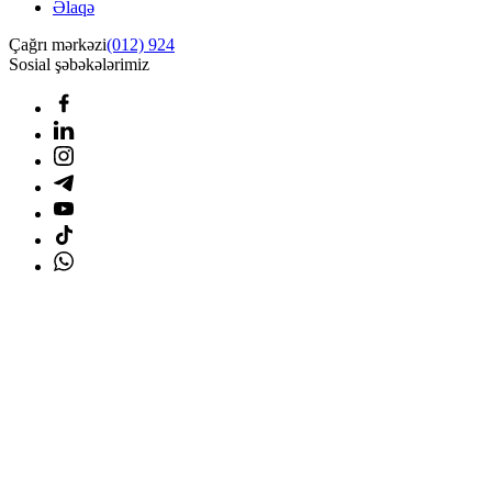
Əlaqə
Çağrı mərkəzi
(012) 924
Sosial şəbəkələrimiz