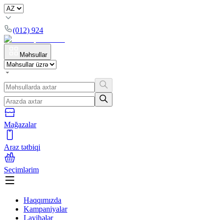
(012) 924
Məhsullar
Mağazalar
Araz tətbiqi
Seçimlərim
Haqqımızda
Kampaniyalar
Layihələr