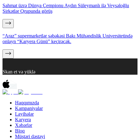
Şahmat üzrə Dünya Çempionu Aydın Süleymanlı ilə Veysəloğlu
Şirkətlər Qrupunda görüş
“Araz” supermarketlər şəbəkəsi Bakı Mühəndislik Universitetində
onlayn “Karyera Günü” keçirəcək.
Skan et və yüklə
Haqqımızda
Kampaniyalar
Layihələr
Karyera
Xəbərlər
Bloq
Müştəri dəstəyi