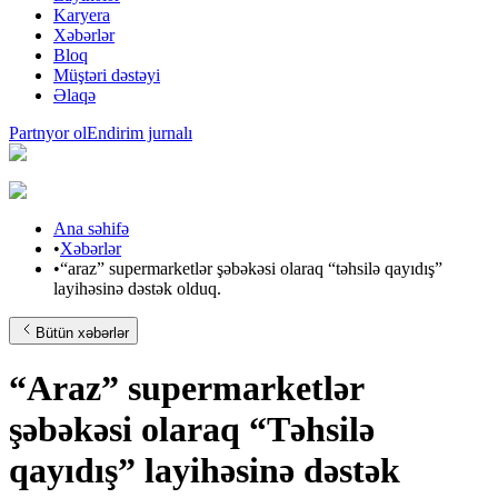
Karyera
Xəbərlər
Bloq
Müştəri dəstəyi
Əlaqə
Partnyor ol
Endirim jurnalı
Ana səhifə
•
Xəbərlər
•
“araz” supermarketlər şəbəkəsi olaraq “təhsilə qayıdış”
layihəsinə dəstək olduq.
Bütün xəbərlər
“Araz” supermarketlər
şəbəkəsi olaraq “Təhsilə
qayıdış” layihəsinə dəstək