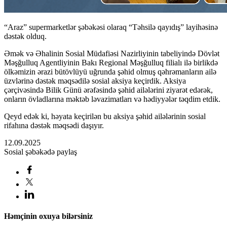
“Araz” supermarketlər şəbəkəsi olaraq “Təhsilə qayıdış” layihəsinə
dəstək olduq.
Əmək və Əhalinin Sosial Müdafiəsi Nazirliyinin tabeliyində Dövlət
Məşğulluq Agentliyinin Bakı Regional Məşğulluq filialı ilə birlikdə
ölkəmizin ərazi bütövlüyü uğrunda şəhid olmuş qəhrəmanların ailə
üzvlərinə dəstək məqsədilə sosial aksiya keçirdik. Aksiya
çərçivəsində Bilik Günü ərəfəsində şəhid ailələrini ziyarət edərək,
onların övladlarına məktəb ləvazimatları və hədiyyələr təqdim etdik.
Qeyd edək ki, həyata keçirilən bu aksiya şəhid ailələrinin sosial
rifahına dəstək məqsədi daşıyır.
12.09.2025
Sosial şəbəkədə paylaş
Həmçinin oxuya bilərsiniz