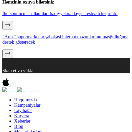
Həmçinin oxuya bilərsiniz
İlin sonuncu “Tullantıları hədiyyələrə dəyiş” festivalı keçirilib!
“Araz” supermarketlər şəbəkəsi internat məzunlarının məşğulluğuna
dəstək göstərəcək
Skan et və yüklə
Haqqımızda
Kampaniyalar
Layihələr
Karyera
Xəbərlər
Bloq
Müştəri dəstəyi