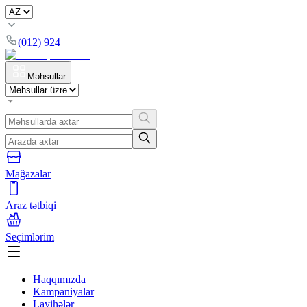
(012) 924
Məhsullar
Mağazalar
Araz tətbiqi
Seçimlərim
Haqqımızda
Kampaniyalar
Layihələr