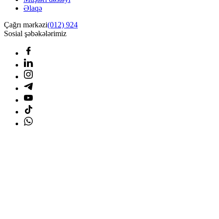
Əlaqə
Çağrı mərkəzi
(012) 924
Sosial şəbəkələrimiz