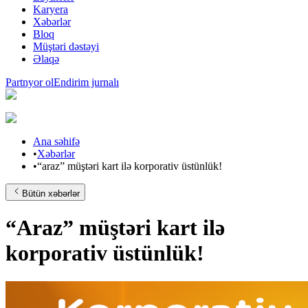
Karyera
Xəbərlər
Bloq
Müştəri dəstəyi
Əlaqə
Partnyor ol
Endirim jurnalı
Ana səhifə
•
Xəbərlər
•
“araz” müştəri kart ilə korporativ üstünlük!
Bütün xəbərlər
“Araz” müştəri kart ilə
korporativ üstünlük!