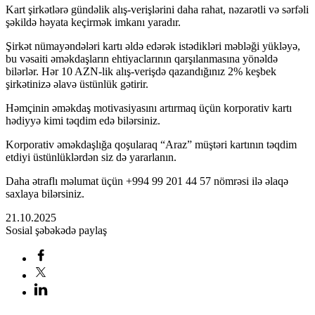
Kart şirkətlərə gündəlik alış-verişlərini daha rahat, nəzarətli və sərfəli
şəkildə həyata keçirmək imkanı yaradır.
Şirkət nümayəndələri kartı əldə edərək istədikləri məbləği yükləyə,
bu vəsaiti əməkdaşların ehtiyaclarının qarşılanmasına yönəldə
bilərlər. Hər 10 AZN-lik alış-verişdə qazandığınız 2% keşbek
şirkətinizə əlavə üstünlük gətirir.
Həmçinin əməkdaş motivasiyasını artırmaq üçün korporativ kartı
hədiyyə kimi təqdim edə bilərsiniz.
Korporativ əməkdaşlığa qoşularaq “Araz” müştəri kartının təqdim
etdiyi üstünlüklərdən siz də yararlanın.
Daha ətraflı məlumat üçün +994 99 201 44 57 nömrəsi ilə əlaqə
saxlaya bilərsiniz.
21.10.2025
Sosial şəbəkədə paylaş