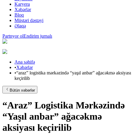
Karyera
Xəbərlər
Bloq
Müştəri dəstəyi
Əlaqə
Partnyor ol
Endirim jurnalı
Ana səhifə
•
Xəbərlər
•
“araz” logistika mərkəzində “yaşıl anbar” ağacəkmə aksiyası
keçirilib
Bütün xəbərlər
“Araz” Logistika Mərkəzində
“Yaşıl anbar” ağacəkmə
aksiyası keçirilib