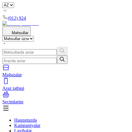
(012) 924
Məhsullar
Mağazalar
Araz tətbiqi
Seçimlərim
Haqqımızda
Kampaniyalar
Layihələr