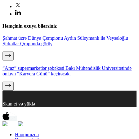
Həmçinin oxuya bilərsiniz
Şahmat üzrə Dünya Çempionu Aydın Süleymanlı ilə Veysəloğlu
Şirkətlər Qrupunda görüş
“Araz” supermarketlər şəbəkəsi Bakı Mühəndislik Universitetində
onlayn “Karyera Günü” keçirəcək.
Skan et və yüklə
Haqqımızda