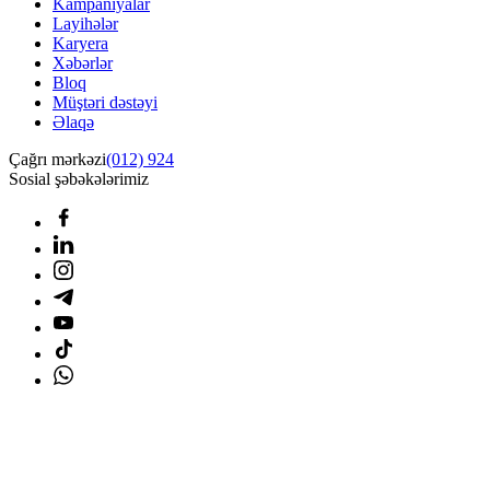
Kampaniyalar
Layihələr
Karyera
Xəbərlər
Bloq
Müştəri dəstəyi
Əlaqə
Çağrı mərkəzi
(012) 924
Sosial şəbəkələrimiz