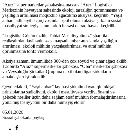
“Araz” supermarketlər şəbəkəsinə məxsus “Araz” Logistika
Mərkəzinin həyətyanı sahəsində ekoloji tarazlığın qorunmasına və
yaşıllığın artırılması məqsədilə ağacəkmə aksiyası keçirilib. “Yaşıl
anbar” adlı layihə çərçivəsində təşkil olunan aksiya şirkətin sosial
məsuliyyət strategiyasının tərkib hissəsi olaraq həyata keçirilib.
“Logistika Gücümüzdür, Təbiət Məsuliyyətimiz” şüarı ilə
reallaşdırılan layihənin əsas məqsədi anbar ərazisində yaşıllığın
artırılması, ekoloji mühitin yaxşılaşdırılması və ətraf mühitin
qorunmasına töhfə verməkdir.
Aksiya zamanı ümumilikdə 300-dən çox söyüd və çinar ağacı əkilib.
Tədbirdə “Araz” supermarketlər şəbəkəsi, “Oba” marketlər şəbəkəsi
və Veysəloğlu Şirkətlər Qrupuna daxil olan digər şirkətlərin
əməkdaşları iştirak edib.
Qeyd edək ki, “Yaşıl anbar” layihəsi şirkətin dayanıqlı inkişaf
prinsiplərinə sadiqliyini, ekoloji məsuliyyətə verdiyi önəmi və
gələcək nəsillər üçün daha sağlam ətraf mühitin formalaşdırılmasına
yönəlmiş fəaliyyətini bir daha nümayiş etdirir.
05.01.2026
Sosial şəbəkədə paylaş