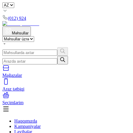
(012) 924
Məhsullar
Mağazalar
Araz tətbiqi
Seçimlərim
Haqqımızda
Kampaniyalar
Layihələr