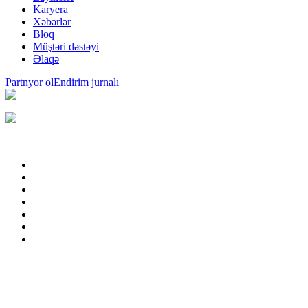
Karyera
Xəbərlər
Bloq
Müştəri dəstəyi
Əlaqə
Partnyor ol
Endirim jurnalı