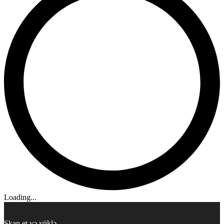
Loading...
Skan et və yüklə