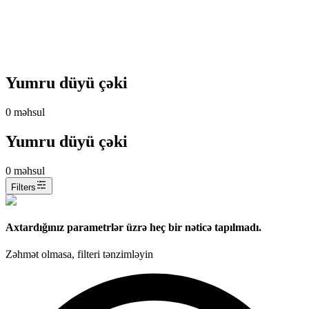
Yumru düyü çəki
0
məhsul
Yumru düyü çəki
0
məhsul
Filters
Axtardığınız parametrlər üzrə heç bir nəticə tapılmadı.
Zəhmət olmasa, filteri tənzimləyin