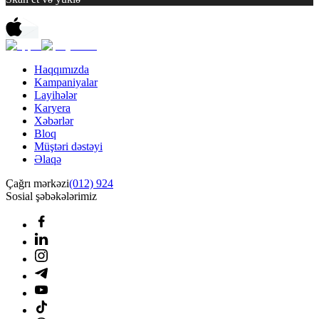
Haqqımızda
Kampaniyalar
Layihələr
Karyera
Xəbərlər
Bloq
Müştəri dəstəyi
Əlaqə
Çağrı mərkəzi
(012) 924
Sosial şəbəkələrimiz