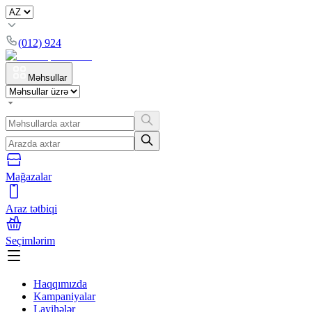
(012) 924
Məhsullar
Mağazalar
Araz tətbiqi
Seçimlərim
Haqqımızda
Kampaniyalar
Layihələr