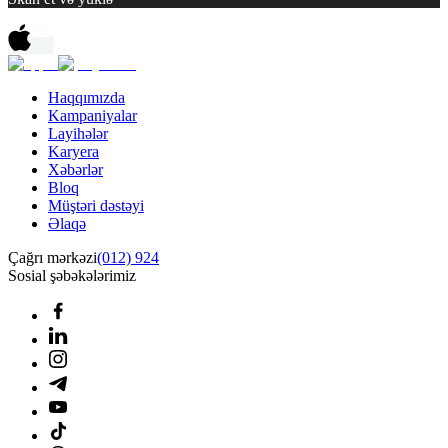
Haqqımızda
Kampaniyalar
Layihələr
Karyera
Xəbərlər
Bloq
Müştəri dəstəyi
Əlaqə
Çağrı mərkəzi
(012) 924
Sosial şəbəkələrimiz