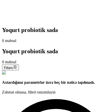
Yoqurt probiotik sadə
0
məhsul
Yoqurt probiotik sadə
0
məhsul
Filters
Axtardığınız parametrlər üzrə heç bir nəticə tapılmadı.
Zəhmət olmasa, filteri tənzimləyin