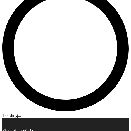
Loading...
Skan et və yüklə