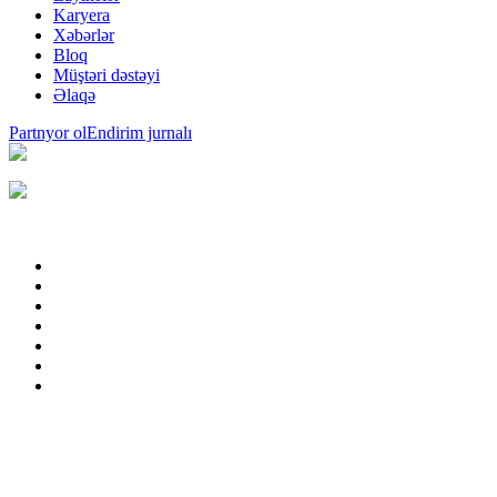
Karyera
Xəbərlər
Bloq
Müştəri dəstəyi
Əlaqə
Partnyor ol
Endirim jurnalı