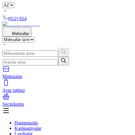
(012) 924
Məhsullar
Mağazalar
Araz tətbiqi
Seçimlərim
Haqqımızda
Kampaniyalar
Layihələr