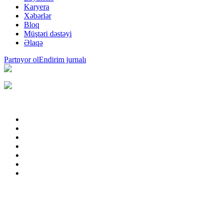
Karyera
Xəbərlər
Bloq
Müştəri dəstəyi
Əlaqə
Partnyor ol
Endirim jurnalı