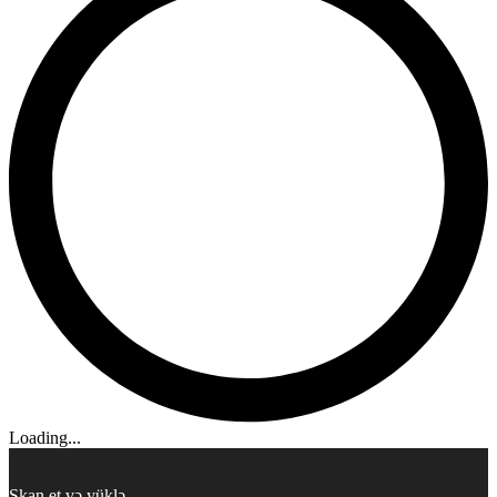
Loading...
Skan et və yüklə