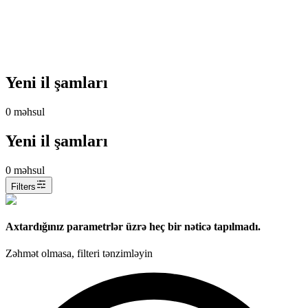
Yeni il şamları
0
məhsul
Yeni il şamları
0
məhsul
Filters
Axtardığınız parametrlər üzrə heç bir nəticə tapılmadı.
Zəhmət olmasa, filteri tənzimləyin