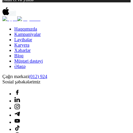
Haqqımızda
Kampaniyalar
Layihələr
Karyera
Xəbərlər
Bloq
Müştəri dəstəyi
Əlaqə
Çağrı mərkəzi
(012) 924
Sosial şəbəkələrimiz