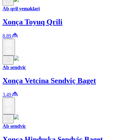
Ab qril yeməkləri
Xonça Toyuq Qrili
8.89
Ab sendviç
Xonça Vetcina Sendviç Baget
3.49
Ab sendviç
Xonça Hinduşka Sendviç Baget