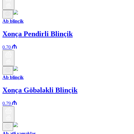
Ab blinçik
Xonça Pendirli Blinçik
0.70
Ab blinçik
Xonça Göbələkli Blinçik
0.79
Ab ətli yəməklər