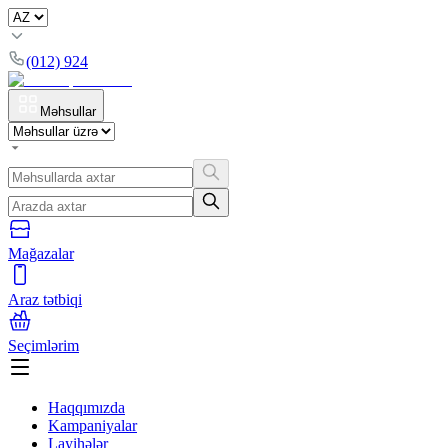
(012) 924
Məhsullar
Mağazalar
Araz tətbiqi
Seçimlərim
Haqqımızda
Kampaniyalar
Layihələr