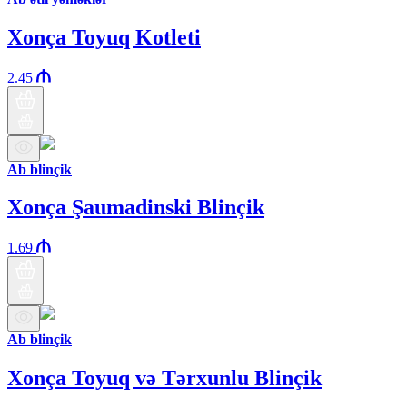
Xonça Toyuq Kotleti
2.45
Ab blinçik
Xonça Şaumadinski Blinçik
1.69
Ab blinçik
Xonça Toyuq və Tərxunlu Blinçik