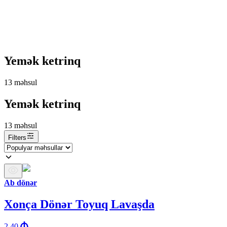
Yemək ketrinq
13
məhsul
Yemək ketrinq
13
məhsul
Filters
Ab dönər
Xonça Dönər Toyuq Lavaşda
2.40