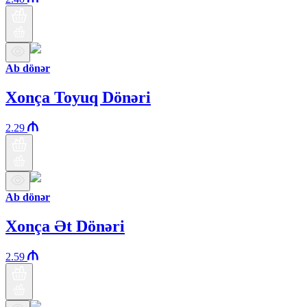
Ab dönər
Xonça Toyuq Dönəri
2.29
Ab dönər
Xonça Ət Dönəri
2.59