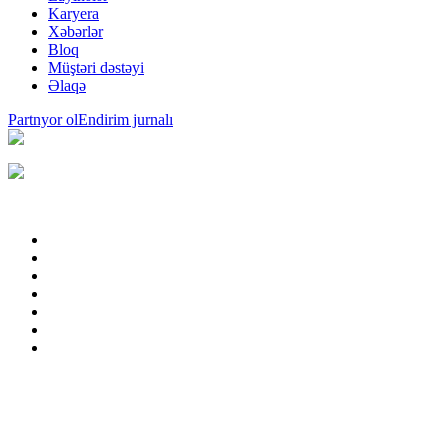
Karyera
Xəbərlər
Bloq
Müştəri dəstəyi
Əlaqə
Partnyor ol
Endirim jurnalı