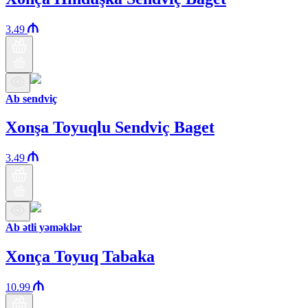
3.49
Ab sendviç
Xonşa Toyuqlu Sendviç Baget
3.49
Ab ətli yəməklər
Xonça Toyuq Tabaka
10.99