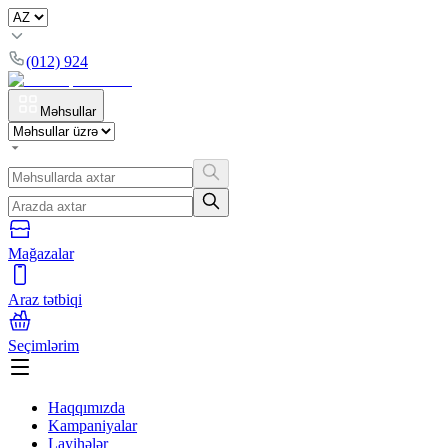
(012) 924
Məhsullar
Mağazalar
Araz tətbiqi
Seçimlərim
Haqqımızda
Kampaniyalar
Layihələr