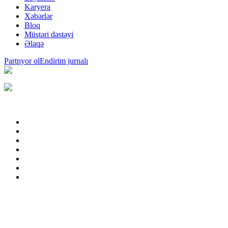
Karyera
Xəbərlər
Bloq
Müştəri dəstəyi
Əlaqə
Partnyor ol
Endirim jurnalı