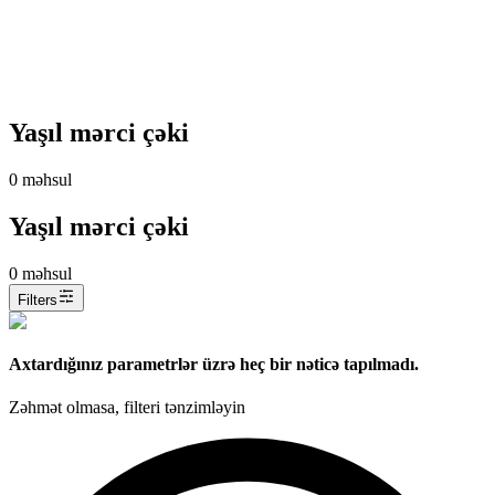
Yaşıl mərci çəki
0
məhsul
Yaşıl mərci çəki
0
məhsul
Filters
Axtardığınız parametrlər üzrə heç bir nəticə tapılmadı.
Zəhmət olmasa, filteri tənzimləyin