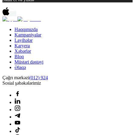
Haqqımızda
Kampaniyalar
Layihələr
Karyera
Xəbərlər
Bloq
Müştəri dəstəyi
Əlaqə
Çağrı mərkəzi
(012) 924
Sosial şəbəkələrimiz