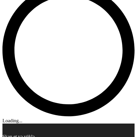
Loading...
Skan et və yüklə