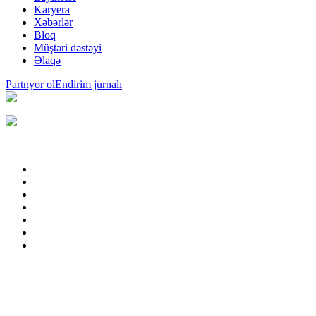
Karyera
Xəbərlər
Bloq
Müştəri dəstəyi
Əlaqə
Partnyor ol
Endirim jurnalı