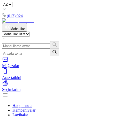
(012) 924
Məhsullar
Mağazalar
Araz tətbiqi
Seçimlərim
Haqqımızda
Kampaniyalar
Layihələr