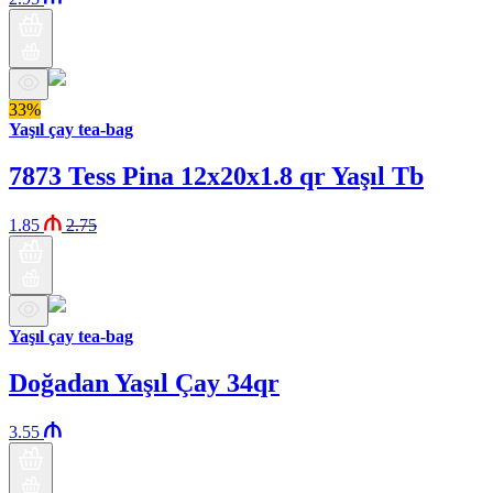
33%
Yaşıl çay tea-bag
7873 Tess Pina 12x20x1.8 qr Yaşıl Tb
1.85
2.75
Yaşıl çay tea-bag
Doğadan Yaşıl Çay 34qr
3.55